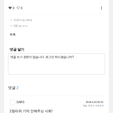
0
0
자유다
(by SARS)
3등!
(by 네시)
목록
댓글 달기
댓글
2
SARS
2018.4.20 02:31
댓글
추천
0
비추천
0
2등따위 기억 안해주는 사회!