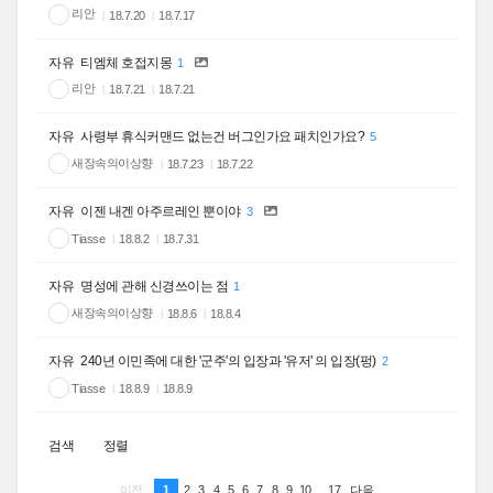
리안
18.7.20
18.7.17
자유
티엠체 호접지몽
1
리안
18.7.21
18.7.21
자유
사령부 휴식커맨드 없는건 버그인가요 패치인가요?
5
새장속의이상향
18.7.23
18.7.22
자유
이젠 내겐 아주르레인 뿐이야
3
Tiasse
18.8.2
18.7.31
자유
명성에 관해 신경쓰이는 점
1
새장속의이상향
18.8.6
18.8.4
자유
240년 이민족에 대한 '군주'의 입장과 '유저' 의 입장(펑)
2
Tiasse
18.8.9
18.8.9
검색
정렬
1
2
3
4
5
6
7
8
9
10
...
17
이전
다음