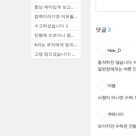
항상 재미있게 보고있습니다. ...
컴백이라기엔 여유될때마다 랜...
수고하셨습니다 :)
댓글
3
만평에 오르다니 영광입니다. ...
A라는 유저에게 빙의하면 A(본...
Hide_D
고생 많으셨습니다! 늦은 시간...
동작하진 않습니다 ㅎㅎ
일반장에게는 버튼 
미뱀
사령이 아니면 수락 
쿠레나이
보이지만 수락은 안