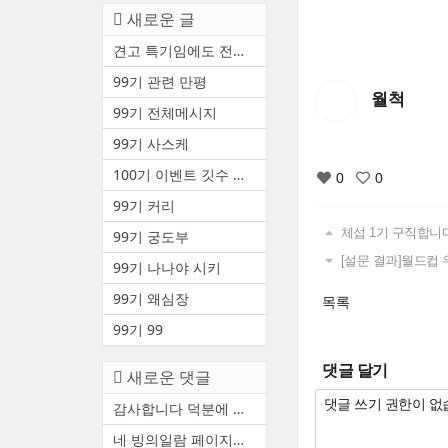
새로운 글
견고 특기임에도 전투중 부상 ...
99기 관련 만평
월척
99기 전체메시지
99기 사스케
100기 이벤트 깃수 안내(수정3)
0
0
99기 커리
체섭 1기 구직합니
99기 궁도부
[설문 결과]월드컵 
99기 나나야 시키
99기 왜심장
목록
99기 99
댓글 달기
새로운 댓글
감사합니다 덕분에 천통했어요
네 빙의일람 페이지에서 볼 수...