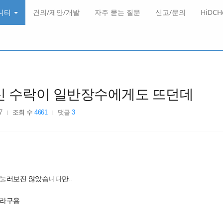
니티
건의/제안/개발
자주 묻는 질문
신고/문의
HiDC
신 수락이 일반장수에게도 뜨던데
7
조회 수
4661
댓글
3
 눌러보진 않았습니다만..
더라구용