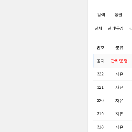
검색
정렬
전체
관리/운영
번호
분류
공지
관리/운영
322
자유
321
자유
320
자유
319
자유
318
자유