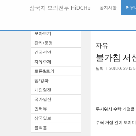
메
삼국지 모의전투 HiDCHe
공지사항
커뮤
뉴
토
글
본
커뮤니티
하
문
기
모아보기
바
로
관리/운영
자유
가
기
건국선언
불가침 서
자유주제
월척
2018.06.29 13:5
토론&토의
팁/강좌
개인열전
국가열전
인터뷰
무서워서 수락 거절을
삼국일보
수락 거절 칸이 보이
블랙홀