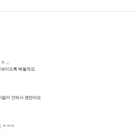
..;;
안보이도록 해둘게요.
거절이 안되서 괜찬아요
됨 ㅋㅋㅋ