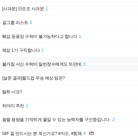
[사과문] ⓝ조조 사과문
1
걸그룹 리스트
5
훼섭 등용장 수락이 불가능하다고 합니다
1
체섭 1기 구직합니다
1
불가침 서신 수락이 일반장수에게도 뜨던데
3
[설문 결과]월드컵 우승 예상 팀은?
탈취 너프?
하야미 추천
1
움짤 용량을 기막히게 줄일 수 있는 능력자를 구인중입니다.
2
GIF 잘 만드시는 분 계신가요? #지도, #힏체
4