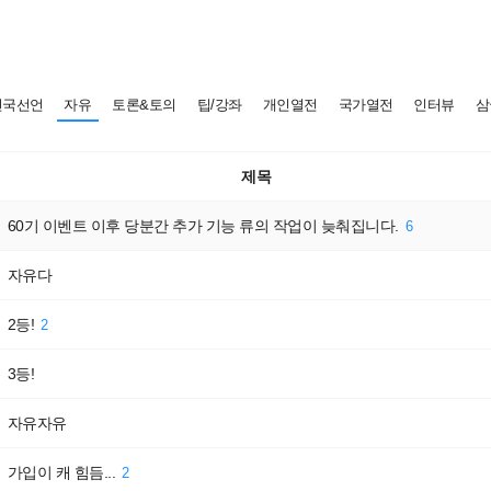
건국선언
자유
토론&토의
팁/강좌
개인열전
국가열전
인터뷰
삼
제목
60기 이벤트 이후 당분간 추가 기능 류의 작업이 늦춰집니다.
6
자유다
2등!
2
3등!
자유자유
가입이 캐 힘듬...
2