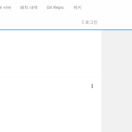
He 서버
패치 내역
Git Repo.
위키
로그인