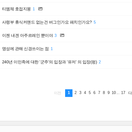
티엠체 호접지몽
1
사령부 휴식커맨드 없는건 버그인가요 패치인가요?
5
이젠 내겐 아주르레인 뿐이야
3
명성에 관해 신경쓰이는 점
1
240년 이민족에 대한 '군주'의 입장과 '유저' 의 입장(펑)
2
1
2
3
4
5
6
7
8
9
10
...
17
이전
다