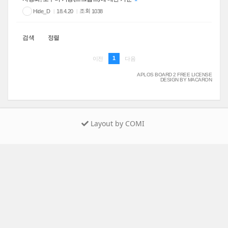
조회
Hide_D
1038
18.4.20
검색
정렬
1
이전
다음
APLOS BOARD 2 FREE LICENSE
DESIGN BY MACARON
Layout by COMI