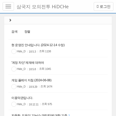
메
삼국지 모의전투 HiDCHe
로그인
뉴
토
글
본
하
문
기
바
검색
정렬
로
가
기
현 운영진 안내입니다. (2024-12-14 수정)
조회
Hide_D
1138
18.5.3
'계정 차단' 제재에 대하여
조회
Hide_D
1045
18.5.8
게임 플레이 지침 (2024-06-08)
조회
Hide_D
1474
18.9.29
이용약관입니다.
조회
Hide_D
975
18.12.11
자동화, 도우미 기능(스크립트)에 대한 기준
1