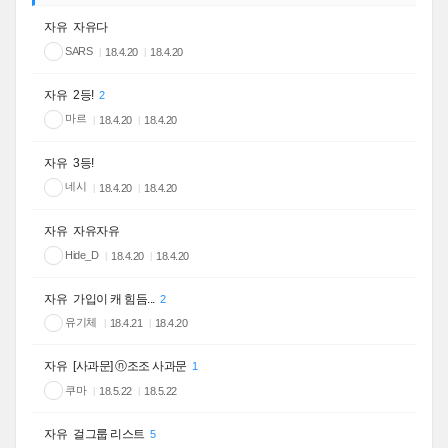
자유
자유다
SARS
18.4.20
18.4.20
자유
2등!
2
마르
18.4.20
18.4.20
자유
3등!
네시
18.4.20
18.4.20
자유
자유자유
Hide_D
18.4.20
18.4.20
자유
가입이 캐 힘듬...
2
유기체
18.4.21
18.4.20
자유
[사과문] ⓝ조조 사과문
1
쿠마
18.5.22
18.5.22
자유
걸그룹 리스트
5