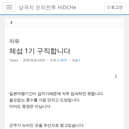
메
삼국지 모의전투 HiDCHe
로그인
뉴
토
글
본
하
문
기
바
로
자유
가
체섭 1기 구직합니다
기
Tiasse
2018.06.26 16:54
조회 수
4670
댓글
1
일본여행기간이 겹치기때문에 자주 접속하진 못합니다.
쓸모없는 훈수를 가끔 던지고 도망칩니다.
아마도 쟁장은 아닙니다.
군주가 뉴비인 곳을 우선으로 찾고있습니다.