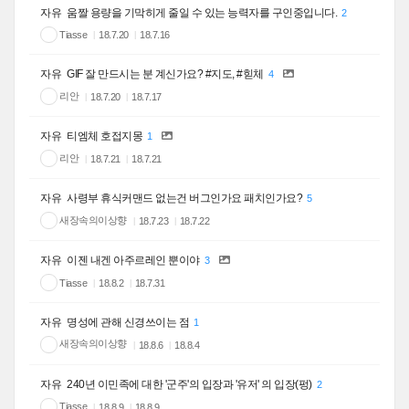
자유
움짤 용량을 기막히게 줄일 수 있는 능력자를 구인중입니다.
2
Tiasse
18.7.20
18.7.16
자유
GIF 잘 만드시는 분 계신가요? #지도, #힏체
4
리안
18.7.20
18.7.17
자유
티엠체 호접지몽
1
리안
18.7.21
18.7.21
자유
사령부 휴식커맨드 없는건 버그인가요 패치인가요?
5
새장속의이상향
18.7.23
18.7.22
자유
이젠 내겐 아주르레인 뿐이야
3
Tiasse
18.8.2
18.7.31
자유
명성에 관해 신경쓰이는 점
1
새장속의이상향
18.8.6
18.8.4
자유
240년 이민족에 대한 '군주'의 입장과 '유저' 의 입장(펑)
2
Tiasse
18.8.9
18.8.9