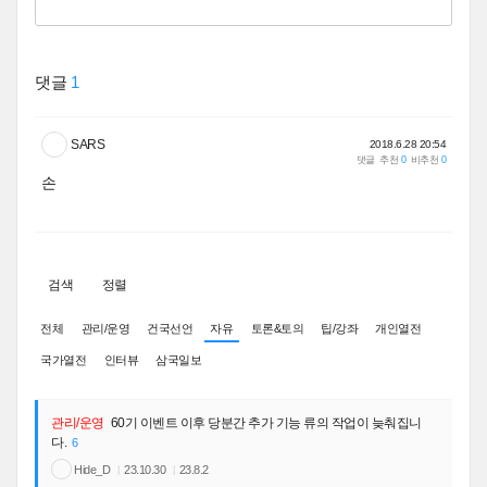
댓글
1
SARS
2018.6.28 20:54
댓글
추천
0
비추천
0
손
검색
정렬
전체
관리/운영
건국선언
자유
토론&토의
팁/강좌
개인열전
국가열전
인터뷰
삼국일보
관리/운영
60기 이벤트 이후 당분간 추가 기능 류의 작업이 늦춰집니
다.
6
Hide_D
23.10.30
23.8.2