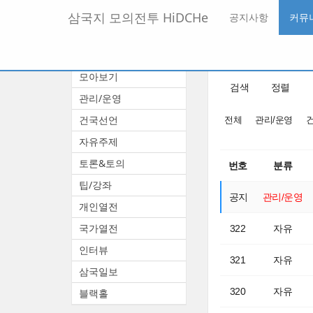
메
삼국지 모의전투 HiDCHe
공지사항
커뮤
뉴
토
글
본
커뮤니티
하
문
기
모아보기
바
검색
정렬
로
관리/운영
가
기
건국선언
전체
관리/운영
자유주제
토론&토의
번호
분류
팁/강좌
공지
관리/운영
개인열전
국가열전
322
자유
인터뷰
321
자유
삼국일보
320
자유
블랙홀