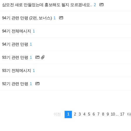
삼모전 새로 만들었는데 홍보해도 될지 모르겠네요..
2
94기 관련 만평 (2편, 보너스)
1
94기 전체메시지
1
94기 관련 만평
1
93기 관련 만평
1
93기 전체메시지
1
92기 관련 만평
1
1
2
3
4
5
6
7
8
9
10
...
17
이전
다