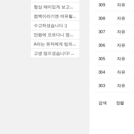
309
자유
항상 재미있게 보고있습니다. ...
컴백이라기엔 여유될때마다 랜...
308
자유
수고하셨습니다 :)
307
자유
만평에 오르다니 영광입니다. ...
A라는 유저에게 빙의하면 A(본...
306
자유
고생 많으셨습니다! 늦은 시간...
305
자유
304
자유
303
자유
검색
정렬