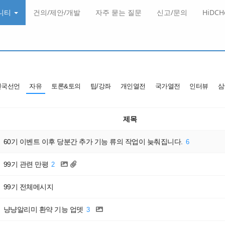
니티
건의/제안/개발
자주 묻는 질문
신고/문의
HiDC
건국선언
자유
토론&토의
팁/강좌
개인열전
국가열전
인터뷰
삼
제목
60기 이벤트 이후 당분간 추가 기능 류의 작업이 늦춰집니다.
6
99기 관련 만평
2
99기 전체메시지
냥냥알리미 환약 기능 업뎃
3