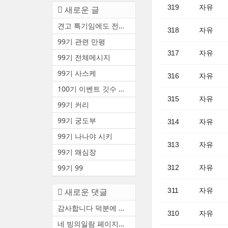
319
자유
새로운 글
견고 특기임에도 전투중 부상 ...
318
자유
99기 관련 만평
317
자유
99기 전체메시지
99기 사스케
316
자유
100기 이벤트 깃수 안내(수정3)
315
자유
99기 커리
99기 궁도부
314
자유
99기 나나야 시키
313
자유
99기 왜심장
99기 99
312
자유
새로운 댓글
311
자유
감사합니다 덕분에 천통했어요
310
자유
네 빙의일람 페이지에서 볼 수...