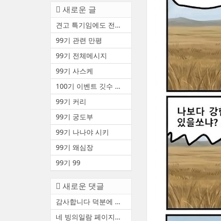
새로운 글
견고 특기임에도 전투중 부상 ...
99기 관련 만평
99기 전체메시지
99기 사스케
100기 이벤트 깃수 안내(수정3)
99기 커리
99기 궁도부
99기 나나야 시키
99기 왜심장
99기 99
새로운 댓글
감사합니다 덕분에 천통했어요
네 빙의일람 페이지에서 볼 수...