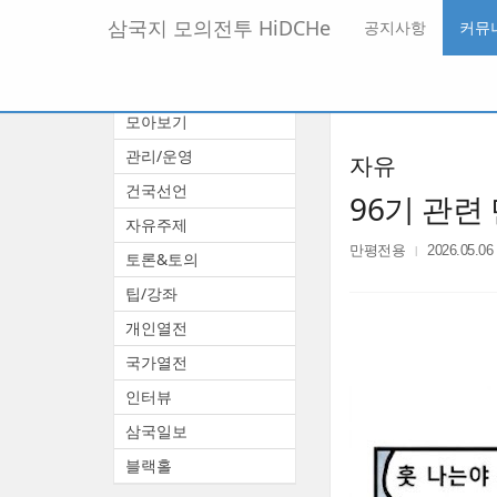
메
삼국지 모의전투 HiDCHe
공지사항
커뮤
뉴
토
글
본
커뮤니티
하
문
기
모아보기
바
로
관리/운영
자유
가
기
건국선언
96기 관련 
자유주제
만평전용
2026.05.06
토론&토의
팁/강좌
개인열전
국가열전
인터뷰
삼국일보
블랙홀