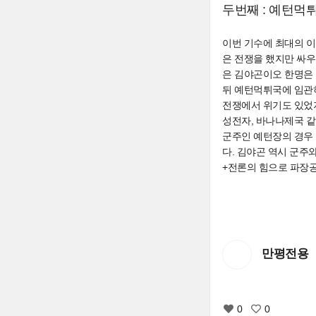
두번째 : 예턴먹
이번 기수에 최대의 이
은 전쟁을 했지만 싸우
은 김야곤이오 한명은
뒤 예턴먹튀국에 임관하
전쟁에서 위기도 있었
성전자, 바나나제국 같
군주인 예턴장의 경우
다. 김야곤 역시 군주
+전론의 힘으로 파장공
만평전용
0
0