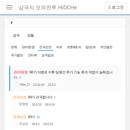
메
삼국지 모의전투 HiDCHe
로그인
뉴
토
글
본
하
문
기
바
검색
정렬
로
가
전체
관리/운영
건국선언
자유
토론&토의
팁/강좌
개인열전
기
국가열전
인터뷰
삼국일보
관리/운영
60기 이벤트 이후 당분간 추가 기능 류의 작업이 늦춰집니
다.
6
Hide_D
23.10.30
23.8.2
건국선언
99기 건국합니다
1
장원영
26.6.29
26.6.29
건국선언
99기
10
외심장
26.8.1
26.6.23