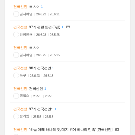
건국선언
ㄹㅅㅇ
1
임사여엉
26.6.23
26.6.21
건국선언
97기 관련 만평 (3편)
1
만평전용
26.6.23
26.5.28
건국선언
ㄹㅅㅇ
임사여엉
26.5.25
26.5.25
건국선언
98기 건국선언
5
독구
26.6.23
26.5.13
건국선언
건국선언
1
앵벌스
26.5.5
26.5.5
건국선언
97기 건국선언~
1
슬라임
26.5.5
26.5.3
건국선언
"하늘 아래 하나의 뜻, 대지 위에 하나의 민족" [건국선언]