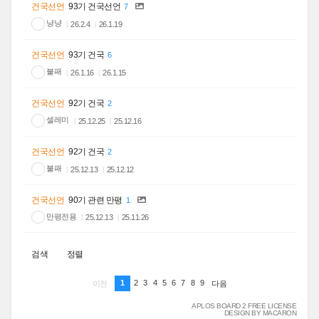
건국선언
93기 건국선언
7
냥냥
26.2.4
26.1.19
건국선언
93기 건국
6
불패
26.1.16
26.1.15
건국선언
92기 건국
2
셀레미
25.12.25
25.12.16
건국선언
92기 건국
2
불패
25.12.13
25.12.12
건국선언
90기 관련 만평
1
만평전용
25.12.13
25.11.26
검색
정렬
1
2
3
4
5
6
7
8
9
이전
다음
APLOS BOARD 2 FREE LICENSE
DESIGN BY MACARON