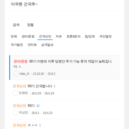
아무튼 건국추~
검색
정렬
전체
관리/운영
건국선언
자유
토론&토의
팁/강좌
개인열전
국가열전
인터뷰
삼국일보
관리/운영
60기 이벤트 이후 당분간 추가 기능 류의 작업이 늦춰집니
다.
6
Hide_D
23.10.30
23.8.2
건국선언
99기 건국합니다
1
장원영
26.6.29
26.6.29
건국선언
99기
10
외심장
26.8.1
26.6.23
건국선언
ㄹㅅㅇ
1