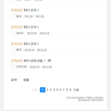
건국선언
93기 건국
6
불패
26.1.16
26.1.15
건국선언
92기 건국
2
셀레미
25.12.25
25.12.16
건국선언
92기 건국
2
불패
25.12.13
25.12.12
건국선언
90기 관련 만평
1
만평전용
25.12.13
25.11.26
검색
정렬
1
2
3
4
5
6
7
8
9
이전
다음
APLOS BOARD 2 FREE LICENSE
DESIGN BY MACARON