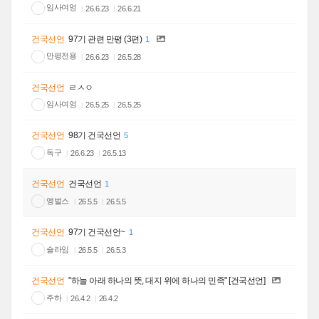
임사여엉
26.6.23
26.6.21
건국선언
97기 관련 만평 (3편)
1
만평전용
26.6.23
26.5.28
건국선언
ㄹㅅㅇ
임사여엉
26.5.25
26.5.25
건국선언
98기 건국선언
5
독구
26.6.23
26.5.13
건국선언
건국선언
1
앵벌스
26.5.5
26.5.5
건국선언
97기 건국선언~
1
슬라임
26.5.5
26.5.3
건국선언
"하늘 아래 하나의 뜻, 대지 위에 하나의 민족" [건국선언]
주하
26.4.2
26.4.2