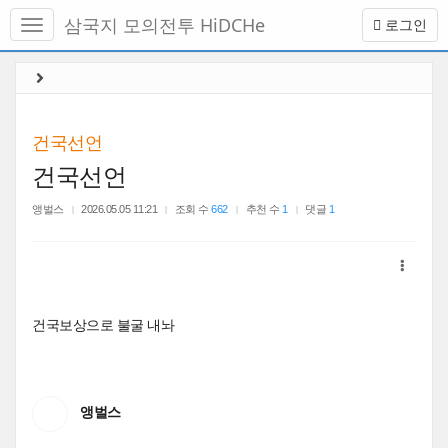
메
삼국지 모의전투 HiDCHe
로그인
뉴
토
글
본
하
문
기
바
로
건국선언
가
건국선언
기
앵벌스
2026.05.05 11:21
조회 수
662
추천 수
1
댓글
1
건국보상으로 불굴 내놔
앵벌스