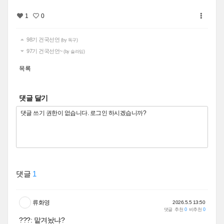
1
0
98기 건국선언
(by 독구)
97기 건국선언~
(by 슬라임)
목록
댓글 달기
댓글
1
류화영
2026.5.5 13:50
댓글
추천
0
비추천
0
???: 맡겨놨냐?