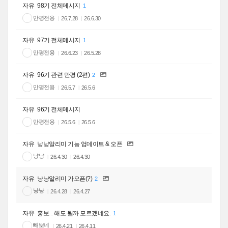
자유
98기 전체메시지
1
만평전용
26.7.28
26.6.30
자유
97기 전체메시지
1
만평전용
26.6.23
26.5.28
자유
96기 관련 만평 (2편)
2
만평전용
26.5.7
26.5.6
자유
96기 전체메시지
만평전용
26.5.6
26.5.6
자유
냥냥알리미 기능 업데이트 & 오픈
냥냥
26.4.30
26.4.30
자유
냥냥알리미 가오픈(?)
2
냥냥
26.4.28
26.4.27
자유
홍보... 해도 될까 모르겠네요.
1
빼뽀네
26.4.21
26.4.11