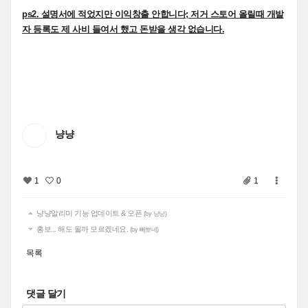
ps2. 설명서에 적었지만 이익창출 안합니다; 저거 스토어 올릴때 개발
자 등록도 제 사비 들여서 했고 돈받을 생각 없습니다.
냥냥
1
0
1
냥냥알리미 기능 업데이트 & 오픈
(by 냥냥)
홍보... 해도 될까 모르겠네요.
(by 빼뽀네)
목록
댓글 달기