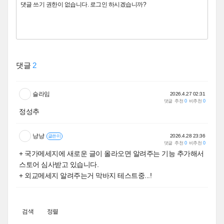
댓글
2
슬라임
2026.4.27 02:31
댓글
추천
0
비추천
0
정성추
냥냥
2026.4.28 23:36
글쓴이
댓글
추천
0
비추천
0
+ 국가메세지에 새로운 글이 올라오면 알려주는 기능 추가해서
스토어 심사받고 있습니다.
+ 외교메세지 알려주는거 막바지 테스트중...!
검색
정렬