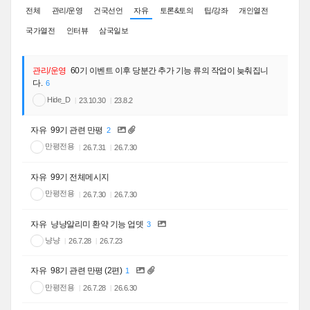
전체
관리/운영
건국선언
자유
토론&토의
팁/강좌
개인열전
국가열전
인터뷰
삼국일보
관리/운영
60기 이벤트 이후 당분간 추가 기능 류의 작업이 늦춰집니
다.
6
Hide_D
23.10.30
23.8.2
자유
99기 관련 만평
2
만평전용
26.7.31
26.7.30
자유
99기 전체메시지
만평전용
26.7.30
26.7.30
자유
냥냥알리미 환약 기능 업뎃
3
냥냥
26.7.28
26.7.23
자유
98기 관련 만평 (2편)
1
만평전용
26.7.28
26.6.30