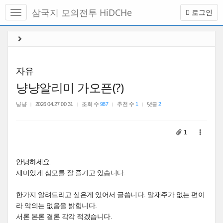
메
삼국지 모의전투 HiDCHe
로그인
뉴
토
글
본
하
문
기
바
로
자유
가
냥냥알리미 가오픈(?)
기
냥냥
2026.04.27 00:31
조회 수
987
추천 수
1
댓글
2
1
안녕하세요.
재미있게 삼모를 잘 즐기고 있습니다.
한가지 알려드리고 싶은게 있어서 글씁니다. 말재주가 없는 편이
라 악의는 없음을 밝힙니다.
서론 본론 결론 각각 적겠습니다.