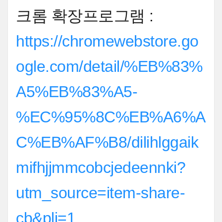
크롬 확장프로그램 :
https://chromewebstore.go
ogle.com/detail/%EB%83%
A5%EB%83%A5-
%EC%95%8C%EB%A6%A
C%EB%AF%B8/dilihlggaik
mifhjjmmcobcjedeennki?
utm_source=item-share-
cb&pli=1