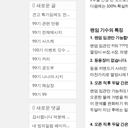
새로운 글
다음에는 100% 확실하
견고 특기임에도 전투중 부상 ...
99기 관련 만평
랜임 기수의 특징
99기 전체메시지
1. 랜덤 임관만 가능합
99기 사스케
랜덤 임관인 !!!와 ?
100기 이벤트 깃수 안내(수정3)
멸망시 m장, n장, 
99기 커리
2. 등용장이 없습니다.
99기 궁도부
등용 커맨드가 사라진
마찬가지로 멸망시에 
99기 나나야 시키
3. 오픈 직후 두달 간
99기 왜심장
랜덤 임관만 가능하도
99기 99
오픈한 월에 거병을 하
이 문제를 완화하기 위
새로운 댓글
두달이 지난 후에는 일
감사합니다 덕분에 천통했어요
4. 오픈 직후 두달 
네 빙의일람 페이지에서 볼 수...