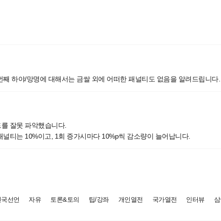
번째 하야/망명에 대해서는 금쌀 외에 어떠한 패널티도 없음을 알려드립니다.
를 잘못 파악했습니다.
널티는 10%이고, 1회 증가시마다 10%p씩 감소량이 늘어납니다.
건국선언
자유
토론&토의
팁/강좌
개인열전
국가열전
인터뷰
삼