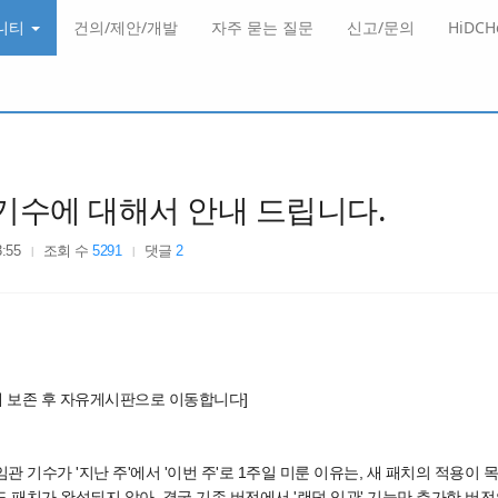
니티
건의/제안/개발
자주 묻는 질문
신고/문의
HiDC
기수에 대해서 안내 드립니다.
3:55
조회 수
5291
댓글
2
에 보존 후 자유게시판으로 이동합니다]
덤 임관 기수가 '지난 주'에서 '이번 주'로 1주일 미룬 이유는, 새 패치의 적용이
도 패치가 완성되지 않아, 결국 기존 버전에서 '랜덤 임관' 기능만 추가한 버