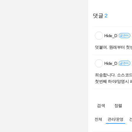
댓글
2
Hide_D
글쓴이
덧붙여. 원래부터 첫
Hide_D
글쓴이
죄송합니다. 소스코드
첫번째 하야/망명시 패
검색
정렬
전체
관리/운영