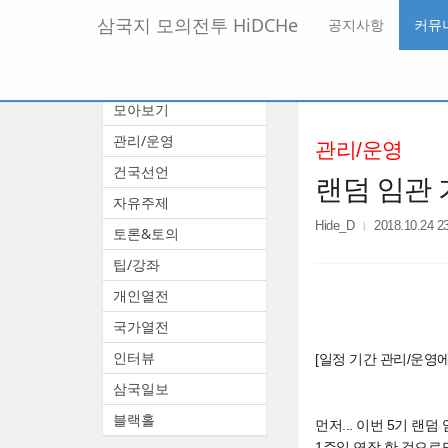
메
삼국지 모의전투 HiDCHe
공지사항
커뮤
뉴
토
글
본
커뮤니티
하
문
기
모아보기
바
로
관리/운영
관리/운영
가
기
건국선언
랜덤 임관 
자유주제
Hide_D
2018.10.24 2
토론&토의
팁/강좌
개인열전
국가열전
인터뷰
[일정 기간 관리/운영
삼국일보
블랙홀
먼저... 이번 5기 랜
1주일 연장 한 것으로