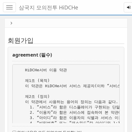
메
삼국지 모의전투 HiDCHe
뉴
토
글
본
하
문
기
바
로
회원가입
가
기
agreement (필수)
    HiDCHe서버 이용 약관

    제1조 (목적)

    이 약관은 HiDCHe서버 서비스 제공자(이하 “서비스 
    제2조 (정의)

    이 약관에서 사용하는 용어의 정의는 다음과 같다. 

      1. “서비스”라 함은 디스플레이가 구현되는 단말 장
      2. “이용자”라 함은 서비스에 접속하여 본 약관에 
      3. “아이디”라 함은 이용자의 식별과 서비스 이용을 
      4. “비밀번호” 또는 “패스워드”란 아이디와 1:1
      5. “게시물”이라 함은 이용자가 서비스를 이용함에 있