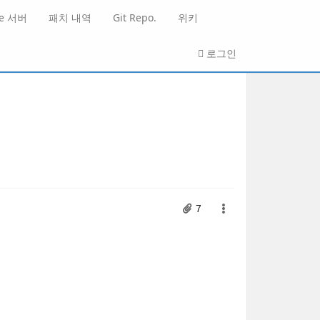
He 서버
패치 내역
Git Repo.
위키
로그인
7