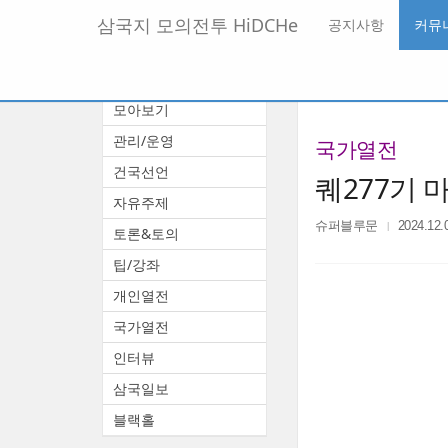
메
삼국지 모의전투 HiDCHe
공지사항
커뮤
뉴
토
글
본
커뮤니티
하
문
기
모아보기
바
로
관리/운영
국가열전
가
기
건국선언
퀘277기 
자유주제
슈퍼블루문
2024.12.
토론&토의
팁/강좌
개인열전
국가열전
인터뷰
삼국일보
블랙홀