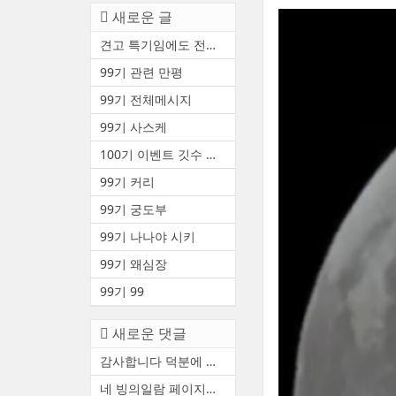
새로운 글
견고 특기임에도 전투중 부상 ...
99기 관련 만평
99기 전체메시지
99기 사스케
100기 이벤트 깃수 안내(수정3)
99기 커리
99기 궁도부
99기 나나야 시키
99기 왜심장
99기 99
새로운 댓글
감사합니다 덕분에 천통했어요
네 빙의일람 페이지에서 볼 수...