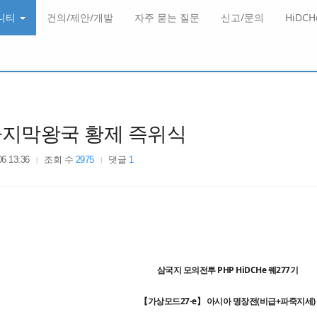
니티
건의/제안/개발
자주 묻는 질문
신고/문의
HiDC
마지막왕국 황제 즉위식
06 13:36
조회 수
2975
댓글
1
삼국지 모의전투 PHP HiDCHe 퀘277기
【가상모드27-e】 아시아 명장전(비급+파죽지세)