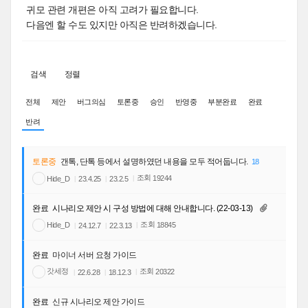
귀모 관련 개편은 아직 고려가 필요합니다.
다음엔 할 수도 있지만 아직은 반려하겠습니다.
검색
정렬
전체
제안
버그의심
토론중
승인
반영중
부분완료
완료
반려
토론중
갠톡, 단톡 등에서 설명하였던 내용을 모두 적어둡니다.
18
조회
Hide_D
19244
23.4.25
23.2.5
완료
시나리오 제안 시 구성 방법에 대해 안내합니다. (22-03-13)
조회
Hide_D
18845
24.12.7
22.3.13
완료
마이너 서버 요청 가이드
갓세정
조회
20322
22.6.28
18.12.3
완료
신규 시나리오 제안 가이드