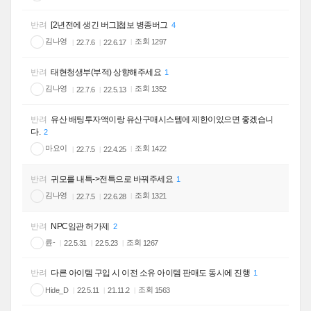
반려
[2년전에 생긴 버그]첩보 병종버그
4
김나영
조회
1297
22.7.6
22.6.17
반려
태현청생부(부적) 상향해주세요
1
김나영
조회
1352
22.7.6
22.5.13
반려
유산 배팅투자액이랑 유산구매시스템에 제한이있으면 좋겠습니
다.
2
마요이
조회
1422
22.7.5
22.4.25
반려
귀모를 내특->전특으로 바꿔주세요
1
김나영
조회
1321
22.7.5
22.6.28
반려
NPC임관 허가제
2
륜-
조회
1267
22.5.31
22.5.23
반려
다른 아이템 구입 시 이전 소유 아이템 판매도 동시에 진행
1
조회
Hide_D
1563
22.5.11
21.11.2