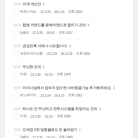
반려
저격 개선안
4
메로나아님
조회
2020
22.3.30
19.2.18
반려
합병 커맨드를 항복커맨드로 합치기 건의
4
조회
SARS
2257
22.3.29
18.9.5
반려
공성전특 삭제나 너프합시다.
3
새장속의이상향
조회
1951
22.3.29
18.12.18
반려
무난한 건의
2
더워
조회
1976
22.3.29
19.3.6
반려
마이너섭에서 접속자 없으면 서버동결기능 추가해주세요.
2
제노에이지
조회
2362
22.3.29
19.4.15
반려
하나도 안 무난하고 전투시스템을 뒤엎자는 건의
3
더워
조회
2036
22.3.29
19.3.6
반려
도박장 2위 맞췄을때도 돈 돌려받기
1
조회
SARS
2409
22.3.29
18.7.4