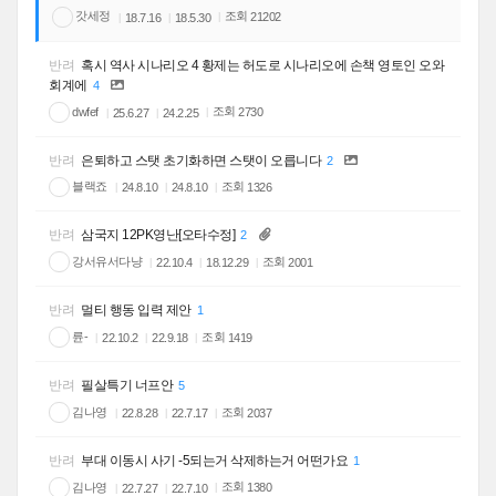
갓세정
조회
21202
18.7.16
18.5.30
반려
혹시 역사 시나리오 4 황제는 허도로 시나리오에 손책 영토인 오와
회계에
4
조회
dwfef
2730
25.6.27
24.2.25
반려
은퇴하고 스탯 초기화하면 스탯이 오릅니다
2
블랙죠
조회
1326
24.8.10
24.8.10
반려
삼국지 12PK영난[오타수정]
2
강서유서다냥
조회
2001
22.10.4
18.12.29
반려
멀티 행동 입력 제안
1
륜-
조회
1419
22.10.2
22.9.18
반려
필살특기 너프안
5
김나영
조회
2037
22.8.28
22.7.17
반려
부대 이동시 사기 -5되는거 삭제하는거 어떤가요
1
김나영
조회
1380
22.7.27
22.7.10