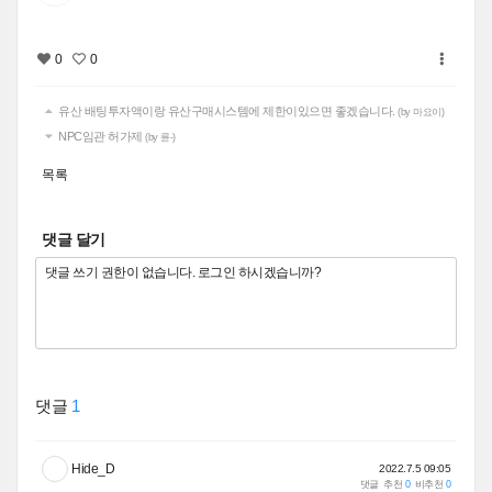
0
0
유산 배팅투자액이랑 유산구매시스템에 제한이있으면 좋겠습니다.
(by 마요이)
NPC임관 허가제
(by 륜-)
목록
댓글 달기
댓글
1
Hide_D
2022.7.5 09:05
댓글
추천
0
비추천
0