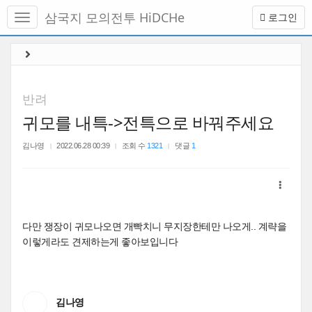
메
삼국지 모의전투 HiDCHe
로그인
뉴
토
글
본
하
문
기
바
로
반려
가
귀모를 내특->전특으로 바꿔주세요
기
김나영
2022.06.28 00:39
조회 수
1321
댓글
1
다만 쟁장이 귀모나오면 개빡치니 무지장한테만 나오게.. 계략을
이렇게라도 견제하는게 좋아보입니다
김나영