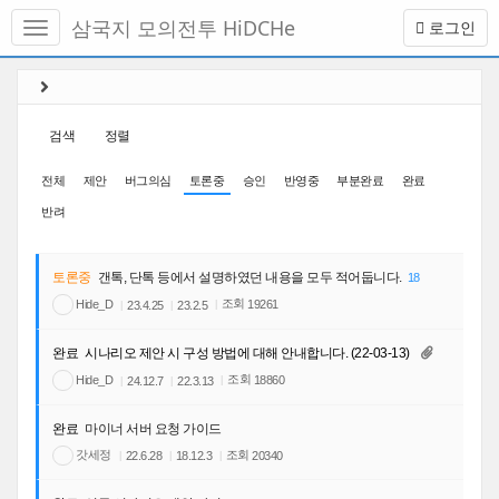
메
삼국지 모의전투 HiDCHe
로그인
뉴
토
글
본
하
문
기
바
검색
정렬
로
가
전체
제안
버그의심
토론중
승인
반영중
부분완료
완료
기
반려
토론중
갠톡, 단톡 등에서 설명하였던 내용을 모두 적어둡니다.
18
조회
Hide_D
19261
23.4.25
23.2.5
완료
시나리오 제안 시 구성 방법에 대해 안내합니다. (22-03-13)
조회
Hide_D
18860
24.12.7
22.3.13
완료
마이너 서버 요청 가이드
갓세정
조회
20340
22.6.28
18.12.3