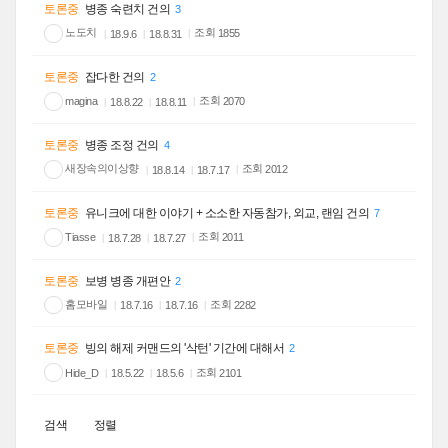
토론중
병종 숙련치 건의
3
노도치
조회
1855
18.9.6
18.8.31
토론중
잡다한 건의
2
조회
magina
2070
18.8.22
18.8.11
토론중
병종 조정 건의
4
새장속의이상향
조회
2012
18.8.14
18.7.17
토론중
유니크에 대한 이야기 + 소소한 자동참가, 외교, 랜임 건의
7
조회
Tiasse
2011
18.7.28
18.7.27
토론중
보병 병종 개편안
2
홈모바일
조회
2282
18.7.16
18.7.16
토론중
빙의 해제 커맨드의 '삭턴' 기간에 대해서
2
조회
Hide_D
2101
18.5.22
18.5.6
검색
정렬