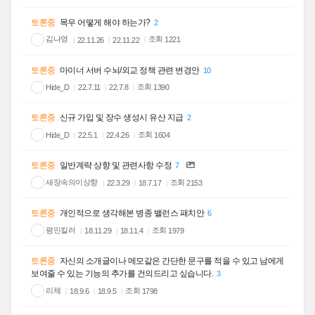
토론중
목우 어떻게 해야 하는가?
2
김나영
조회
1221
22.11.26
22.11.22
토론중
마이너 서버 수뇌/외교 정책 관련 변경안
10
조회
Hide_D
1390
22.7.11
22.7.8
토론중
신규 가입 및 장수 생성시 유산 지급
2
조회
Hide_D
1604
22.5.1
22.4.26
토론중
일반계략 상향 및 관련사항 수정
7
새장속의이상향
조회
2153
22.3.29
18.7.17
토론중
개인적으로 생각해본 병종 밸런스 패치안
6
평민킬러
조회
1979
18.11.29
18.11.4
토론중
자신의 소개글이나 메모같은 간단한 문구를 적을 수 있고 남에게
보여줄 수 있는 기능의 추가를 건의드리고 싶습니다.
3
리체
조회
1798
18.9.6
18.9.5