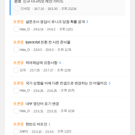
완료
신규 시나리오 제안 가이드
갓세정
조회
21216
18.7.16
18.5.30
토론중
설문조사 응답시 유니크 당첨 확률 공개
3
조회
Hide_D
1221
24.6.14
24.6.2
토론중
typescript 전환 전 사전 준비물
조회
Hide_D
1178
23.8.3
23.8.3
토론중
히데체섭에 요청사항
4
강유
조회
1230
23.7.25
23.7.17
토론중
국가 성향을 아예 다른 컨셉으로 변경하는 안 어떨까요
3
조회
Hide_D
1575
23.6.26
23.6.25
토론중
내부 영단어 표기 변경
조회
Hide_D
1218
23.5.31
23.5.31
토론중
한반도 버프안
1
조회
SARS
1223
23.3.10
23.3.6