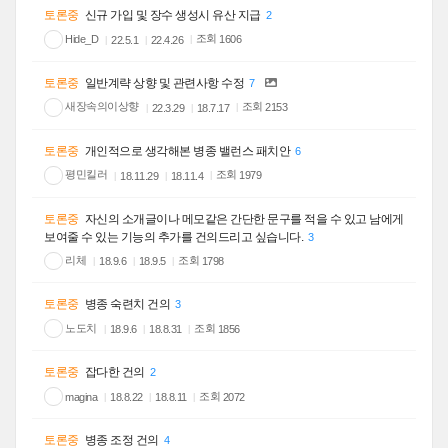
토론중
신규 가입 및 장수 생성시 유산 지급
2
조회
Hide_D
1606
22.5.1
22.4.26
토론중
일반계략 상향 및 관련사항 수정
7
새장속의이상향
조회
2153
22.3.29
18.7.17
토론중
개인적으로 생각해본 병종 밸런스 패치안
6
평민킬러
조회
1979
18.11.29
18.11.4
토론중
자신의 소개글이나 메모같은 간단한 문구를 적을 수 있고 남에게
보여줄 수 있는 기능의 추가를 건의드리고 싶습니다.
3
리체
조회
1798
18.9.6
18.9.5
토론중
병종 숙련치 건의
3
노도치
조회
1856
18.9.6
18.8.31
토론중
잡다한 건의
2
조회
magina
2072
18.8.22
18.8.11
토론중
병종 조정 건의
4