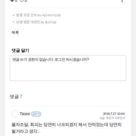
0
0
병종 조정 건의
(by 새장속의이상향)
보병 병종 개편안
(by 홈모바일)
목록
댓글 달기
댓글
7
Tiasse
2018.7.27 10:44
글쓴이
댓글
추천
0
비추천
0
물자조달, 회피는 당연히 너프되겠지 해서 안적었는데 당연히
될거라고 생각..