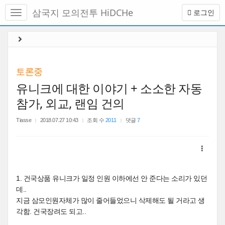
메
삼국지 모의전투 HiDCHe
로그인
뉴
토
글
본
하
문
기
바
로
토론중
가
유니크에 대한 이야기 + 소소한 자동
기
참가, 외교, 랜임 건의
Tiasse
2018.07.27 10:43
조회 수
2011
댓글
7
1. 건국상품 유니크가 일정 인원 이하에선 안 준다는 소리가 있던
데..
지금 삼모인원자체가 많이 줄어들었으니 삭제해도 될 거라고 생
각함. 건국장려도 되고..