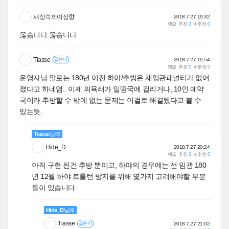
새장속의이상향
2018.7.27 19:32
댓글
추천
0
비추천
0
옳습니다 옳습니다
Tiasse
2018.7.27 19:54
글쓴이
댓글
추천
0
비추천
0
운영자님 말로는 180년 이전 하야/추방은 재임관패널티가 없어
졌다고 하네염.. 이제 의욕러가 일땅국에 걸리거나, 10인 예약
국이라 추방할 수 밖에 없는 문제는 이걸로 해결됬다고 볼 수
있는듯.
Tiasse
님께
Hide_D
2018.7.27 20:24
댓글
추천
0
비추천
0
아직 구현 된건 추방 뿐이고, 하야의 경우에는 선 임관 180
년 12월 하야 트롤턴 방지를 위해 몇가지 고려해야할 부분
들이 있습니다.
Hide_D
님께
Tiasse
2018.7.27 21:02
글쓴이