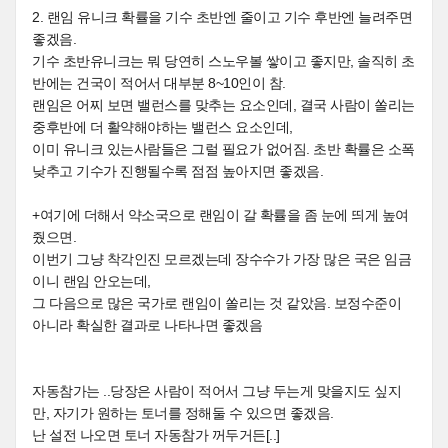
2. 랜임 유니크 확률을 기수 초반엔 줄이고 기수 후반엔 늘려주면
좋겠음.
기수 초반유니크는 뭐 당연히 스노우볼 쌓이고 좋지만, 솔직히 초
반에는 건국이 적어서 대부분 8~10인이 참.
랜임은 어찌 보면 밸런스를 맞추는 요소인데, 결국 사람이 쏠리는
중후반에 더 활약해야하는 밸런스 요소인데,
이미 유니크 있는사람들은 그럴 필요가 없어짐. 초반 확률은 소폭
낮추고 기수가 진행될수록 점점 높아지면 좋겠음.
+여기에 더해서 약소국으로 랜임이 갈 확률을 좀 눈에 띄게 높여
줬으면.
이번기 그냥 착각인진 모르겠는데 장수수가 가장 많은 국은 임금
이니 랜임 안오는데,
그 다음으로 많은 국가로 랜임이 쏠리는 것 같았음. 보정수준이
아니라 확실한 결과로 나타나면 좋겠음
자동참가는 ..당장은 사람이 적어서 그냥 두는게 맞을지도 싶지
만, 자기가 원하는 토너를 정해둘 수 있으면 좋겠음.
난 설전 나오면 토너 자동참가 꺼두거든[..]