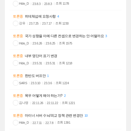
조회
Hide_D
1178
23.8.3
23.8.3
토론중
히데체섭에 요청사항
4
강유
조회
1230
23.7.25
23.7.17
토론중
국가 성향을 아예 다른 컨셉으로 변경하는 안 어떨까요
3
조회
Hide_D
1575
23.6.26
23.6.25
토론중
내부 영단어 표기 변경
조회
Hide_D
1218
23.5.31
23.5.31
토론중
한반도 버프안
1
조회
SARS
1224
23.3.10
23.3.6
토론중
목우 어떻게 해야 하는가?
2
김나영
조회
1221
22.11.26
22.11.22
토론중
마이너 서버 수뇌/외교 정책 관련 변경안
10
조회
Hide_D
1391
22.7.11
22.7.8