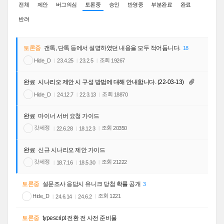
전체
제안
버그의심
토론중
승인
반영중
부분완료
완료
반려
토론중
갠톡, 단톡 등에서 설명하였던 내용을 모두 적어둡니다.
18
조회
Hide_D
19267
23.4.25
23.2.5
완료
시나리오 제안 시 구성 방법에 대해 안내합니다. (22-03-13)
조회
Hide_D
18870
24.12.7
22.3.13
완료
마이너 서버 요청 가이드
갓세정
조회
20350
22.6.28
18.12.3
완료
신규 시나리오 제안 가이드
갓세정
조회
21222
18.7.16
18.5.30
토론중
설문조사 응답시 유니크 당첨 확률 공개
3
조회
Hide_D
1221
24.6.14
24.6.2
토론중
typescript 전환 전 사전 준비물