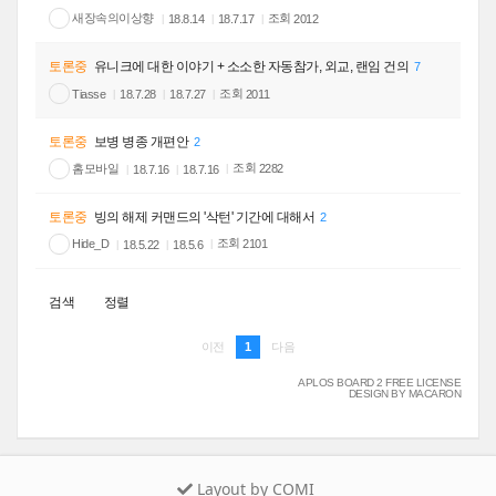
새장속의이상향
조회
2012
18.8.14
18.7.17
토론중
유니크에 대한 이야기 + 소소한 자동참가, 외교, 랜임 건의
7
조회
Tiasse
2011
18.7.28
18.7.27
토론중
보병 병종 개편안
2
홈모바일
조회
2282
18.7.16
18.7.16
토론중
빙의 해제 커맨드의 '삭턴' 기간에 대해서
2
조회
Hide_D
2101
18.5.22
18.5.6
검색
정렬
1
이전
다음
APLOS BOARD 2 FREE LICENSE
DESIGN BY MACARON
Layout by COMI