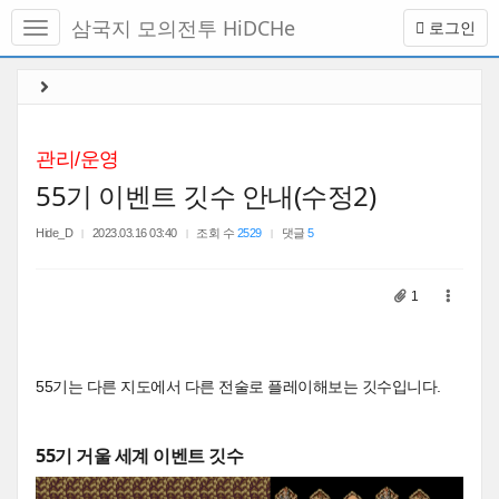
메
삼국지 모의전투 HiDCHe
로그인
뉴
토
글
본
하
문
기
바
로
관리/운영
가
55기 이벤트 깃수 안내(수정2)
기
Hide_D
2023.03.16 03:40
조회 수
2529
댓글
5
1
55기는 다른 지도에서 다른 전술로 플레이해보는 깃수입니다.
55기 거울 세계 이벤트 깃수