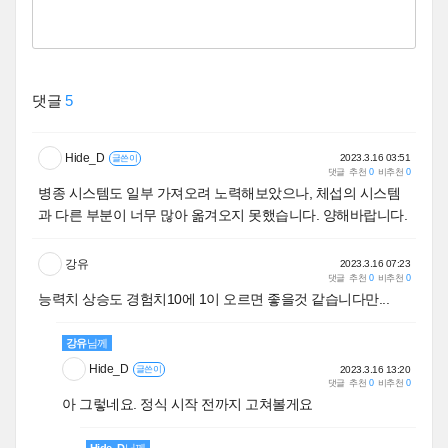
댓글
5
Hide_D
2023.3.16 03:51
글쓴이
댓글
추천
0
비추천
0
병종 시스템도 일부 가져오려 노력해보았으나, 체섭의 시스템
과 다른 부분이 너무 많아 옮겨오지 못했습니다. 양해바랍니다.
강유
2023.3.16 07:23
댓글
추천
0
비추천
0
능력치 상승도 경험치10에 1이 오르면 좋을것 같습니다만...
강유
님께
Hide_D
2023.3.16 13:20
글쓴이
댓글
추천
0
비추천
0
아 그렇네요. 정식 시작 전까지 고쳐볼게요