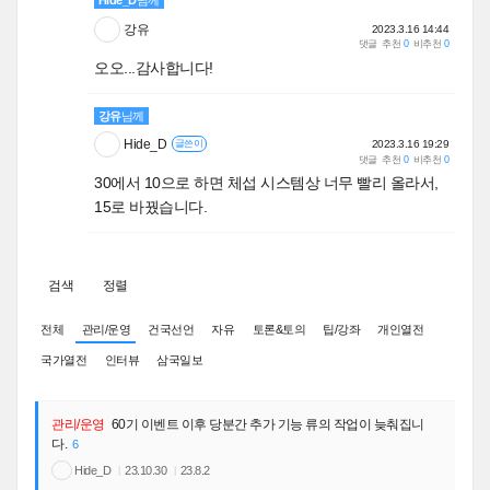
Hide_D
님께
강유
2023.3.16 14:44
댓글
추천
0
비추천
0
오오...감사합니다!
강유
님께
Hide_D
2023.3.16 19:29
글쓴이
댓글
추천
0
비추천
0
30에서 10으로 하면 체섭 시스템상 너무 빨리 올라서,
15로 바꿨습니다.
검색
정렬
전체
관리/운영
건국선언
자유
토론&토의
팁/강좌
개인열전
국가열전
인터뷰
삼국일보
관리/운영
60기 이벤트 이후 당분간 추가 기능 류의 작업이 늦춰집니
다.
6
Hide_D
23.10.30
23.8.2