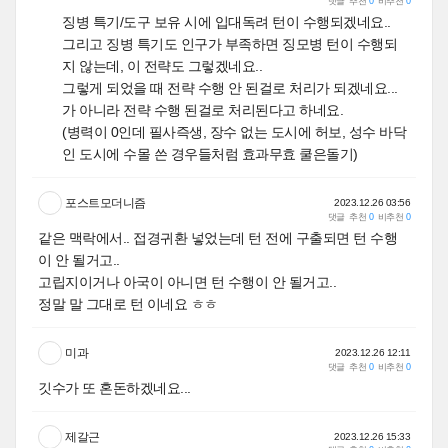
댓글
추천
0
비추천
0
징병 특기/도구 보유 시에 입대독려 턴이 수행되겠네요..
그리고 징병 특기도 인구가 부족하면 징모병 턴이 수행되
지 않는데, 이 전략도 그렇겠네요..
그렇게 되었을 때 전략 수행 안 된걸로 처리가 되겠네요...
가 아니라 전략 수행 된걸로 처리된다고 하네요.
(병력이 0인데 필사즉생, 장수 없는 도시에 허보, 성수 바닥
인 도시에 수몰 쓴 경우들처럼 효과무효 쿨은돌기)
포스트모더니즘
2023.12.26 03:56
댓글
추천
0
비추천
0
같은 맥락에서.. 접경귀환 넣었는데 턴 전에 구출되면 턴 수행
이 안 될거고..
고립지이거나 아국이 아니면 턴 수행이 안 될거고..
정말 말 그대로 턴 이네요 ㅎㅎ
미과
2023.12.26 12:11
댓글
추천
0
비추천
0
깃수가 또 혼돈하겠네요...
제갈근
2023.12.26 15:33