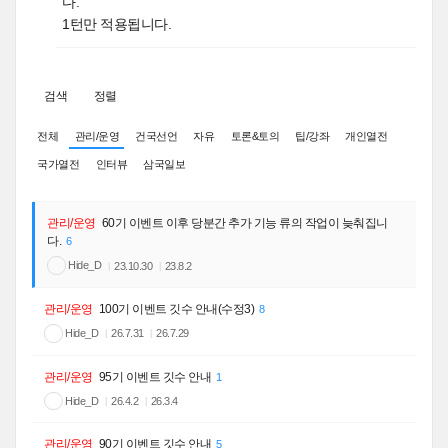
다.
1턴만 적용됩니다.
검색
정렬
전체
관리/운영
건국선언
자유
토론&토의
팁/강좌
개인열전
국가열전
인터뷰
삼국일보
관리/운영
60기 이벤트 이후 당분간 추가 기능 류의 작업이 늦춰집니
다.
6
Hide_D
23.10.30
23.8.2
관리/운영
100기 이벤트 깃수 안내(수정3)
8
Hide_D
26.7.31
26.7.29
관리/운영
95기 이벤트 깃수 안내
1
Hide_D
26.4.2
26.3.4
관리/운영
90기 이벤트 깃수 안내
5