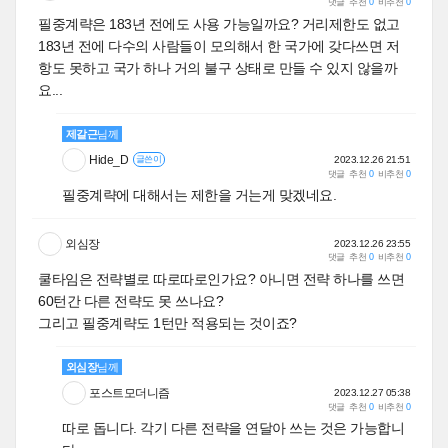
댓글
추천
0
비추천
0
필중계략은 183년 전에도 사용 가능일까요? 거리제한도 없고
183년 전에 다수의 사람들이 모의해서 한 국가에 갖다쓰면 저
항도 못하고 국가 하나 거의 불구 상태로 만들 수 있지 않을까
요...
제갈근
님께
Hide_D
2023.12.26 21:51
글쓴이
댓글
추천
0
비추천
0
필중계략에 대해서는 제한을 거는게 맞겠네요.
외심장
2023.12.26 23:55
댓글
추천
0
비추천
0
쿨타임은 전략별로 따로따로인가요? 아니면 전략 하나를 쓰면
60턴간 다른 전략도 못 쓰나요?
그리고 필중계략도 1턴만 적용되는 것이죠?
외심장
님께
포스트모더니즘
2023.12.27 05:38
댓글
추천
0
비추천
0
따로 돕니다. 각기 다른 전략을 연달아 쓰는 것은 가능합니