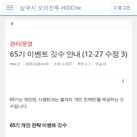
메
삼국지 모의전투 HiDCHe
로그인
뉴
토
글
본
하
문
기
바
로
관리/운영
가
65기 이벤트 깃수 안내 (12-27 수정 3)
기
Hide_D
2023.12.26 01:54
조회 수
2327
추천 수
1
댓글
10
65기는 개인턴, 사령턴과는 별개의 '개인 전략턴'을 제공하는 깃
수입니다.
65기 개인 전략 이벤트 깃수