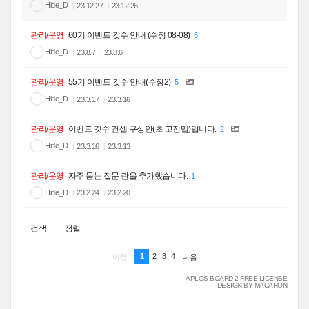
Hide_D
23.12.27
23.12.26
관리/운영
60기 이벤트 깃수 안내 (수정 08-08)
5
Hide_D
23.8.7
23.8.6
관리/운영
55기 이벤트 깃수 안내(수정2)
5
Hide_D
23.3.17
23.3.16
관리/운영
이벤트 깃수 컨셉 구상안(초 고전맵)입니다.
2
Hide_D
23.3.16
23.3.13
관리/운영
자주 묻는 질문 란을 추가했습니다.
1
Hide_D
23.2.24
23.2.20
검색
정렬
1
2
3
4
이전
다음
APLOS BOARD 2 FREE LICENSE
DESIGN BY MACARON