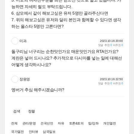
5. 미모의 여자친구분을 최근 얻으신 것으로 알고 있습니다. 가
능하면 자세히 썰도 부탁드립니다.
6. 삼모에서 같이 해보고싶은 유저 5명만 골라주신다면
7. 위의 해보고싶은 유저와 달리 본인과 함께할 수 있다면 생각
하는 올스타 5명만 고른다면?
미과
2023.10.16 20:00
댓글
추천
0
비추천
0
돌구리님 너구리는 순한맛인가요 매운맛인가요 RTA인가요?
계란은 넣어 드시나요? 추가적으로 다시마를 넣는 일에 대해선
어떻게 생각하시나요?
장원영
2023.10.16 22:50
댓글
추천
0
비추천
0
엥버거 추심 해주시겠습니까?
검색
정렬
전체
관리/운영
건국선언
자유
토론&토의
팁/강좌
개인열전
국가열전
인터뷰
삼국일보