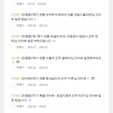
앵벌스
23.7.6
23.6.15
인터뷰
(진행중) 50기 천통 빗자루국 화제의 인물 '와일드플라워'님 인터
뷰 질문 받습니다
6
앵벌스
23.6.19
23.6.15
인터뷰
(진행중) 55, 56기 천통 쥬얼리 하츠, 여동생이 생겼다 군주 '엔
틱'님 인터뷰 질문 부탁드립니다
10
앵벌스
23.6.27
23.6.15
인터뷰
(진행중) 54기 천통 식물국 군주 '셀레미'님 인터뷰 질문해주세요
6
앵벌스
23.6.22
23.6.15
인터뷰
(인터뷰) 53기 천통 풍년갈비국 군주 '카류'님 인터뷰
8
앵벌스
23.6.16
23.6.15
인터뷰
(진행중) 57기 특별 인터뷰 - 호접지몽국 군주 '리안' 님 인터뷰 질
문 받습니다.
13
앵벌스
23.6.18
23.6.9