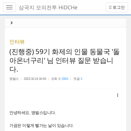
메
삼국지 모의전투 HiDCHe
로그인
뉴
토
글
본
하
문
기
바
로
인터뷰
가
(진행중) 59기 화제의 인물 동물국 '돌
기
아온너구리' 님 인터뷰 질문 받습니
다.
앵벌스
2023.10.16 16:40
조회 수
2641
댓글
3
안녕하세요, 앵벌스입니다.
가끔은 이렇게 삘가는 날이 있습니다.