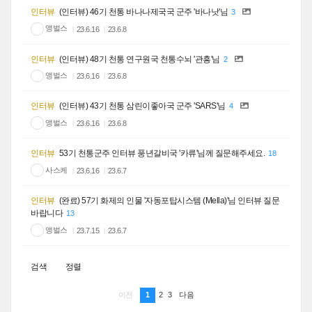
인터뷰
(인터뷰) 46기 천통 바나나제국국 군주 '바나낫'님
3
앵벌스
23.6.16
23.6.8
인터뷰
(인터뷰) 48기 천통 연구원국 천통수뇌 '관흥'님
2
앵벌스
23.6.16
23.6.8
인터뷰
(인터뷰) 43기 천통 삼린이좋아국 군주 'SARS'님
4
앵벌스
23.6.16
23.6.8
인터뷰
53기 천통군주 인터뷰 풍년갈비국 '카류'님께 질문해주세요.
18
사스케
23.6.16
23.6.7
인터뷰
(완료) 57기 화제의 인물 '자동포탑시스템 (Mella)'님 인터뷰 질문
바랍니다
13
앵벌스
23.7.15
23.6.7
검색
정렬
1
2
3
이전
다음