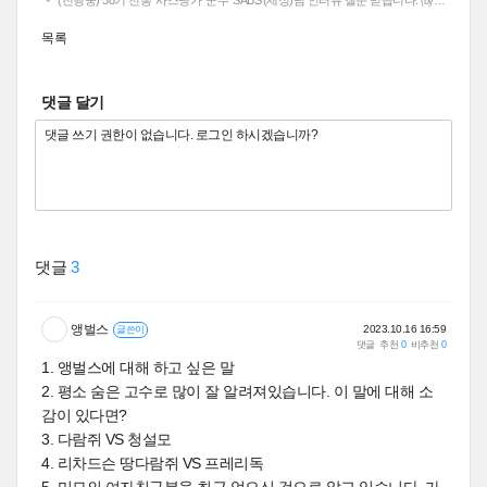
(진행중) 58기 천통 '사스덍가' 군주 'SABS'(세정)님 인터뷰 질문 받습니다.
(by 앵벌스)
목록
댓글 달기
댓글
3
앵벌스
2023.10.16 16:59
글쓴이
댓글
추천
0
비추천
0
1. 앵벌스에 대해 하고 싶은 말
2. 평소 숨은 고수로 많이 잘 알려져있습니다. 이 말에 대해 소
감이 있다면?
3. 다람쥐 VS 청설모
4. 리차드슨 땅다람쥐 VS 프레리독