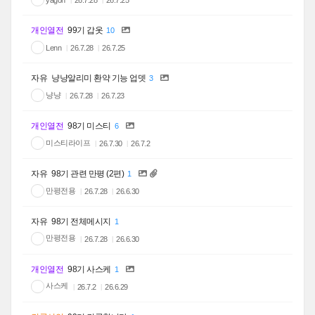
26.7.28
26.7.25
개인열전
99기 갑옷
10
Lenn
26.7.28
26.7.25
자유
냥냥알리미 환약 기능 업뎃
3
냥냥
26.7.28
26.7.23
개인열전
98기 미스티
6
미스티라이프
26.7.30
26.7.2
자유
98기 관련 만평 (2편)
1
만평전용
26.7.28
26.6.30
자유
98기 전체메시지
1
만평전용
26.7.28
26.6.30
개인열전
98기 사스케
1
사스케
26.7.2
26.6.29