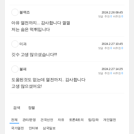
블랙죠
2024.2.26 09:45
댓글
추천
0
비추천
0
아유 열전까지... 감사합니다 껄껄
저는 숨은 먹튀입니다
미과
2024.2.27 10:45
댓글
추천
0
비추천
0
깃수 고생 많으셨습니다!!!
불패
2024.2.27 14:25
댓글
추천
0
비추천
0
도움된것도 없는데 열전까지.. 감사합니다
고생 많으셨어요!
검색
정렬
전체
관리/운영
건국선언
자유
토론&토의
팁/강좌
개인열전
국가열전
인터뷰
삼국일보