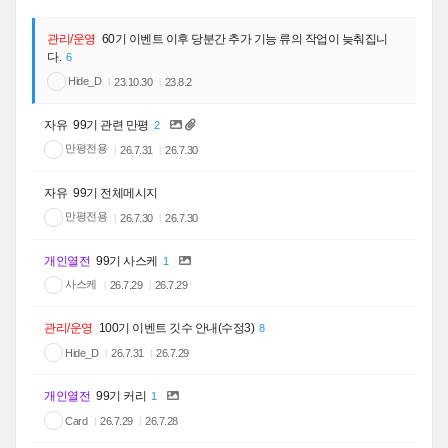
관리/운영
60기 이벤트 이후 당분간 추가 기능 류의 작업이 늦춰집니
다.
6
Hide_D
23.10.30
23.8.2
자유
99기 관련 만평
2
만평전용
26.7.31
26.7.30
자유
99기 전체메시지
만평전용
26.7.30
26.7.30
개인열전
99기 사스케
1
사스케
26.7.29
26.7.29
관리/운영
100기 이벤트 깃수 안내(수정3)
8
Hide_D
26.7.31
26.7.29
개인열전
99기 커리
1
Card
26.7.29
26.7.28