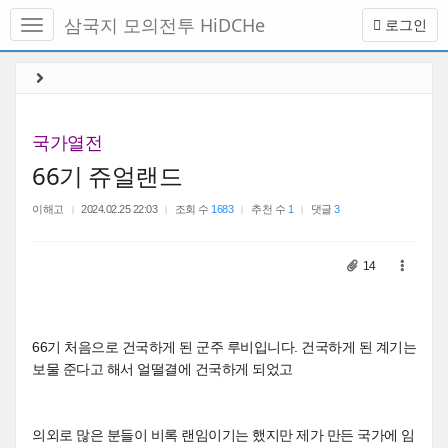
메
삼국지 모의전투 HiDCHe
로그인
뉴
토
글
본
하
문
기
바
로
국가열전
가
66기 쥬얼랜드
기
이해고
2024.02.25 22:03
조회 수
1683
추천 수
1
댓글
3
14
66기 처음으로 건국하게 된 군주 루비입니다. 건국하게 된 계기는
보물 준다고 해서 얼떨결에 건국하게 되었고
의외로 많은 분들이 비록 랜임이기는 했지만 제가 만든 국가에 임