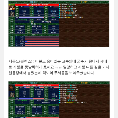
지듣노(블랙죠) : 이분도 숨어있는 고수인데 군주가 못나서 제대
로 기량을 못발휘하게 했네요 ㅠㅠ 멸망하고 저랑 다른 길을 가서
천통쟁에서 붙었는데 격노의 무서움을 보여주셨습니다.