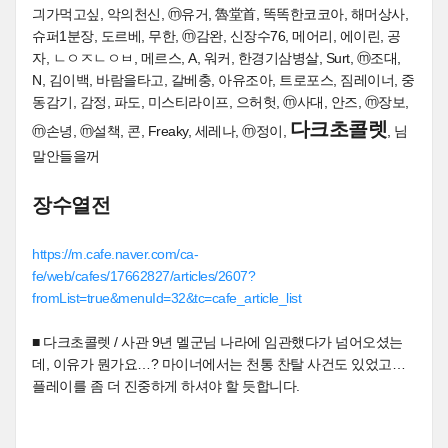
긔가먹고싶, 악의천신, ⓜ유거, 魯堂首, 똑똑한코코아, 해머상사,
슈퍼1분장, 도르베, 무한, ⓜ감완, 신장수76, 메어리, 에이린, 공
자, ㄴㅇㅈㄴㅇㅂ, 메르스, A, 워커, 한경기삼병살, Surt, ⓜ조대,
N, 김이백, 바람을타고, 갈베충, 아유조아, 트로포스, 짐레이너, 중
동감기, 감정, 파도, 미스티라이프, 으허헛, ⓜ사대, 안즈, ⓜ장보,
다크초콜렛
ⓜ손녕, ⓜ설책, 콘, Freaky, 세레나, ⓜ정이,
, 님
말안들을꺼
장수열전
https://m.cafe.naver.com/ca-
fe/web/cafes/17662827/articles/2607?
fromList=true&menuId=32&tc=cafe_article_list
■ 다크초콜렛 / 사관 9년 멜군님 나라에 임관했다가 넘어오셨는
데, 이유가 뭔가요…? 마이너에서는 천통 찬탈 사건도 있었고…
플레이를 좀 더 진중하게 하셔야 할 듯합니다.