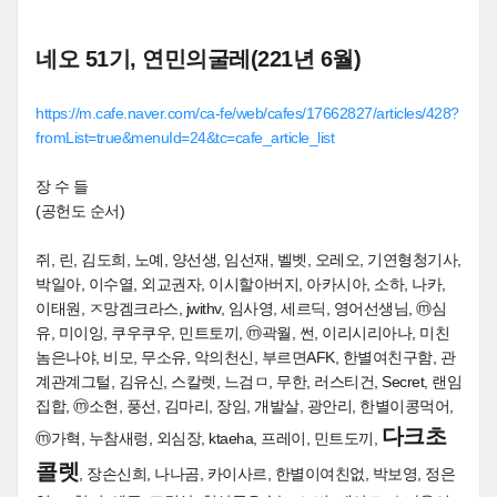
네오 51기, 연민의굴레(221년 6월)
https://m.cafe.naver.com/ca-fe/web/cafes/17662827/articles/428?
fromList=true&menuId=24&tc=cafe_article_list
장 수 들
(공헌도 순서)
쥐, 린, 김도희, 노예, 양선생, 임선재, 벨벳, 오레오, 기연형청기사,
박일아, 이수열, 외교권자, 이시할아버지, 아카시아, 소하, 나카,
이태원, ㅈ망겜크라스, jwithv, 임사영, 세르딕, 영어선생님, ⓜ심
유, 미이잉, 쿠우쿠우, 민트토끼, ⓜ곽월, 썬, 이리시리아나, 미친
놈은나야, 비모, 무소유, 악의천신, 부르면AFK, 한별여친구함, 관
계관계그털, 김유신, 스칼렛, 느검ㅁ, 무한, 러스티건, Secret, 랜임
집합, ⓜ소현, 풍선, 김마리, 장임, 개발살, 광안리, 한별이콩먹어,
다크초
ⓜ가혁, 누참새렁, 외심장, ktaeha, 프레이, 민트도끼,
콜렛
, 장손신희, 나나곰, 카이사르, 한별이여친없, 박보영, 정은