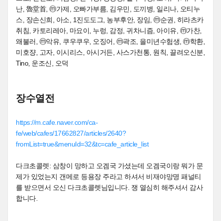
난, 魯堂首, ⓜ가제, 오빠가부름, 김우민, 도끼병, 일리나, 오티누
스, 장손신희, 아소, 1진도도그, 농부후안, 장임, ⓜ순권, 히라츠카
취침, 카토리레아, 마요이, 누렁, 감정, 귀차니즘, 아이유, ⓜ가찬,
왜불러, ⓜ악유, 쿠우쿠우, 오징어, ⓜ곽조, 을미년수험생, ⓜ학환,
미호쟝, 고자, 이시리스, 아시거든, 사스가천통, 원칙, 끌려오신분,
Tino, 운조신, 오덕
장수열전
https://m.cafe.naver.com/ca-
fe/web/cafes/17662827/articles/2640?
fromList=true&menuId=32&tc=cafe_article_list
다크초콜렛: 삼창이 망하고 오겜국 가셨는데 오겜국이랑 뭐가 문
제가 있었는지 갠메로 등용장 주라고 하셔서 비재야망명 패널티
를 받으면서 오신 다크초콜렛님입니다. 쟁 열심히 해주셔서 감사
합니다.