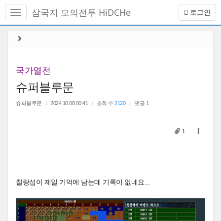
메
삼국지 모의전투 HiDCHe
로그인
뉴
토
글
본
하
문
기
바
로
국가열전
가
슈퍼블루문
기
슈퍼블루문
2024.10.08 00:41
조회 수
2120
댓글
1
1
칠랑섭이 제일 기억에 남는데 기록이 없네요...