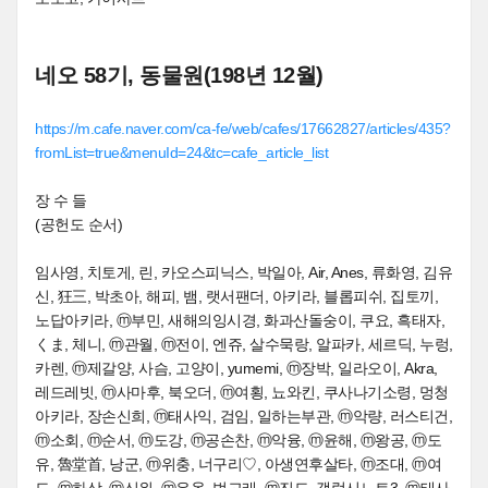
네오 58기, 동물원(198년 12월)
https://m.cafe.naver.com/ca-fe/web/cafes/17662827/articles/435?
fromList=true&menuId=24&tc=cafe_article_list
장 수 들
(공헌도 순서)
임사영, 치토게, 린, 카오스피닉스, 박일아, Air, Anes, 류화영, 김유
신, 狂三, 박초아, 해피, 뱀, 랫서팬더, 아키라, 블롭피쉬, 집토끼,
노답아키라, ⓜ부민, 새해의잉시경, 화과산돌숭이, 쿠요, 흑태자,
くま, 체니, ⓜ관월, ⓜ전이, 엔쥬, 살수묵랑, 알파카, 세르딕, 누렁,
카렌, ⓜ제갈양, 사슴, 고양이, yumemi, ⓜ장박, 일라오이, Akra,
레드레빗, ⓜ사마후, 북오더, ⓜ여횡, 뇨와킨, 쿠사나기소령, 멍청
아키라, 장손신희, ⓜ태사익, 검임, 일하는부관, ⓜ악량, 러스티건,
ⓜ소회, ⓜ순서, ⓜ도강, ⓜ공손찬, ⓜ악융, ⓜ윤해, ⓜ왕공, ⓜ도
유, 魯堂首, 낭군, ⓜ위충, 너구리♡, 아생연후살타, ⓜ조대, ⓜ여
도, ⓜ하상, ⓜ신위, ⓜ우옹, 범고래, ⓜ진도, 갤럭시노트3, ⓜ태사