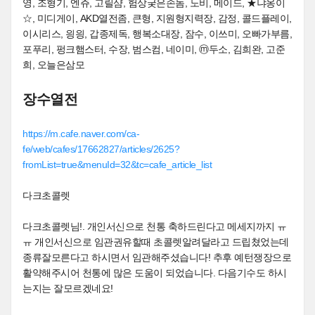
영, 조형기, 엔쥬, 고릴샴, 험상궂은손놈, 노비, 메이드, ★냐옹이
☆, 미디게이, AKD열전좀, 큰형, 지원형지력장, 감정, 콜드플레이,
이시리스, 읭읭, 갑종제독, 행복소대장, 잠수, 이쓰미, 오빠가부름,
포푸리, 펑크햄스터, 수장, 범스컴, 네이미, ⓜ두소, 김희완, 고준
희, 오늘은삼모
장수열전
https://m.cafe.naver.com/ca-
fe/web/cafes/17662827/articles/2625?
fromList=true&menuId=32&tc=cafe_article_list
다크초콜렛
다크초콜렛님!. 개인서신으로 천통 축하드린다고 메세지까지 ㅠ
ㅠ 개인서신으로 임관권유할때 초콜렛알려달라고 드립쳤었는데
종류잘모른다고 하시면서 임관해주셨습니다! 추후 예턴쟁장으로
활약해주시어 천통에 많은 도움이 되었습니다. 다음기수도 하시
는지는 잘모르겠네요!