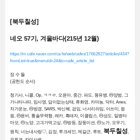
[북두칠성]
네오 57기, 겨울바다(215년 12월)
https://m.cafe.naver.com/ca-fe/web/cafes/17662827/articles/434?
fromList=true&menuId=24&tc=cafe_article_list
장 수 들
(공헌도 순서)
청기사, 니콜, Op, ㅋㅋㄹ, 오윤아, 중간, 파도, 몽유병, ⓜ양범, 그
가나타나따, 임사영, 답이없는상태, 류화영, 카야농, 닥터, Anes,
차가운눈, ⓜ방경, SARS, 박신혜, 검임, 너서리라임, 이쓰미, 읭
읭, ⓜ윤비, 통솔무력형, 레카, 흑태자, 이클립스, ⓜ성도, 일병타
마모, ⓜ노양, 고긔가먹고싶, ⓜ방등, 잠둥이션, ⓜ노가, 오우기,
북두칠성
원칙, 너는내사랑♡, 김장, 루크세인, 제갈근, 루트,
,
모토코, 카이사르