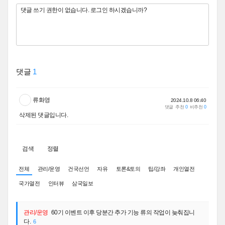
댓글
1
류화영
2024.10.8 06:40
댓글
추천
0
비추천
0
삭제된 댓글입니다.
검색
정렬
전체
관리/운영
건국선언
자유
토론&토의
팁/강좌
개인열전
국가열전
인터뷰
삼국일보
관리/운영
60기 이벤트 이후 당분간 추가 기능 류의 작업이 늦춰집니
다.
6