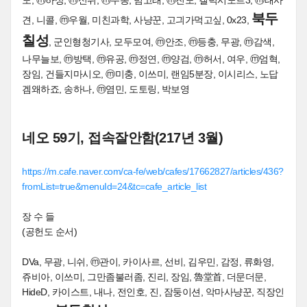
북두
견, 니콜, ⓜ우월, 미친과학, 사냥꾼, 고긔가먹고싶, 0x23,
칠성
, 군인형청기사, 모두모여, ⓜ안조, ⓜ등충, 무광, ⓜ감색,
나무늘보, ⓜ방택, ⓜ유공, ⓜ정연, ⓜ양검, ⓜ허서, 여우, ⓜ엄혁,
장임, 건들지마시오, ⓜ미충, 이쓰미, 랜임5분장, 이시리스, 노답
겜왜하죠, 송하나, ⓜ염민, 도토링, 박보영
네오 59기, 접속잘안함(217년 3월)
https://m.cafe.naver.com/ca-fe/web/cafes/17662827/articles/436?
fromList=true&menuId=24&tc=cafe_article_list
장 수 들
(공헌도 순서)
DVa, 무광, 니쉬, ⓜ관이, 카이사르, 선비, 김우민, 감정, 류화영,
쥬비아, 이쓰미, 그만좀불러좀, 진리, 장임, 魯堂首, 더문더문,
HideD, 카이스트, 내나, 전인호, 진, 잠둥이션, 악마사냥꾼, 직장인