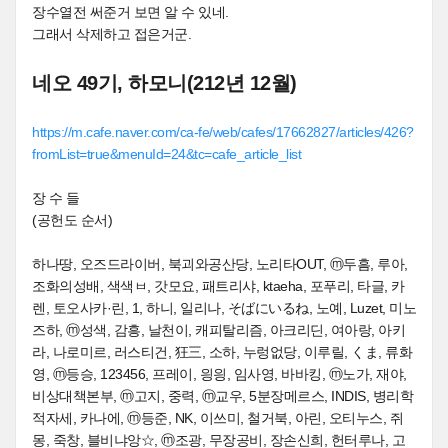
장수열전 써준거 보면 알 수 있네.
그래서 삭제하고 접은거군.
네오 49기, 하모니(212년 12월)
https://m.cafe.naver.com/ca-fe/web/cafes/17662827/articles/426?
fromList=true&menuId=24&tc=cafe_article_list
장 수 들
(공헌도 순서)
하나땅, 오즈드라이버, 북괴와공산당, 노리타OUT, ⓜ두흠, 루아,
조화의성배, 색색ㅂ, 갓모요, 패트리샤, ktaeha, 포푸리, 타글, 카
렌, 토오사카·린, 1, 하니, 일리나, そばにいるね, 노예, Luzet, 미노
즈하, ⓜ성색, 감흥, 날천이, 캐피탈리즘, 아크리딘, 여아랑, 아키
라, 나로미르, 러스티건, 狂三, 소하, 누렁없당, 이루릴, くま, 류화
영, ⓜ등승, 123456, 프레이, 읭읭, 임사영, 바바킹, ⓜ노가, 재야,
비상대책본부, ⓜ고지, 중력, ⓜ교우, 5분장메르스, INDIS, 병리학
적자세, 카나에, ⓜ등준, NK, 이쓰미, 철거북, 아린, 오티누스, 쥐
몽, 죽창, 블비냐앙☆, ⓜ조광, 무장공비, 장손신희, 헌터루나, 고