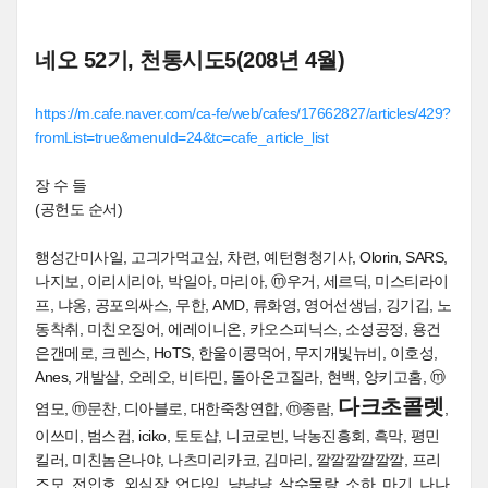
네오 52기, 천통시도5(208년 4월)
https://m.cafe.naver.com/ca-fe/web/cafes/17662827/articles/429?
fromList=true&menuId=24&tc=cafe_article_list
장 수 들
(공헌도 순서)
행성간미사일, 고긔가먹고싶, 차련, 예턴형청기사, Olorin, SARS,
나지보, 이리시리아, 박일아, 마리아, ⓜ우거, 세르딕, 미스티라이
프, 냐옹, 공포의싸스, 무한, AMD, 류화영, 영어선생님, 깅기깁, 노
동착취, 미친오징어, 에레이니온, 카오스피닉스, 소성공정, 용건
은갠메로, 크렌스, HoTS, 한울이콩먹어, 무지개빛뉴비, 이호성,
Anes, 개발살, 오레오, 비타민, 돌아온고질라, 현백, 양키고홈, ⓜ
다크초콜렛
염모, ⓜ문찬, 디아블로, 대한죽창연합, ⓜ종람,
,
이쓰미, 범스컴, iciko, 토토샵, 니코로빈, 낙농진흥회, 흑막, 평민
킬러, 미친놈은나야, 나츠미리카코, 김마리, 깔깔깔깔깔깔, 프리
즈모, 전인호, 외심장, 언다잉, 냥냥냥, 살수묵랑, 소하, 마기, 나나