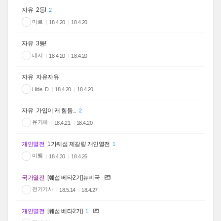
자유
2등!
2
마르
18.4.20
18.4.20
자유
3등!
네시
18.4.20
18.4.20
자유
자유자유
Hide_D
18.4.20
18.4.20
자유
가입이 캐 힘듬...
2
유기체
18.4.21
18.4.20
개인열전
1기퀘섭 제갈량 개인열전
1
미뱀
18.4.30
18.4.26
국가열전
[훼섭 베타2기]뉴비국
전기기사
18.5.14
18.4.27
개인열전
[훼섭 베타2기]
1