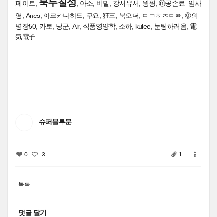
북두칠성
페이트,
, 아소, 비밀, 강서유서, 읭읭, ⓜ공손료, 임사
영, Anes, 아르카나하트, 쿠요, 狂三, 북오더, ㄷㄱㅎㅈㄷㅀ, ⓖ의
병장50, 카토, 낭군, Air, 식품영양학, 소하, kulee, 눈팅하러옴, 電
気電子
슈퍼블루문
0
-3
1
목록
댓글 달기