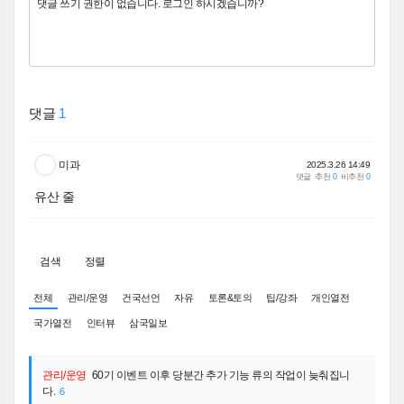
댓글
1
미과
2025.3.26 14:49
댓글
추천
0
비추천
0
유산 줄
검색
정렬
전체
관리/운영
건국선언
자유
토론&토의
팁/강좌
개인열전
국가열전
인터뷰
삼국일보
관리/운영
60기 이벤트 이후 당분간 추가 기능 류의 작업이 늦춰집니
다.
6