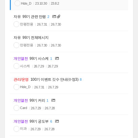
Hide_D
23.10.30
23.8.2
자유
99기 관련 만평
2
만평전용
26.7.31
26.7.30
자유
99기 전체메시지
만평전용
26.7.30
26.7.30
개인열전
99기 사스케
1
사스케
26.7.29
26.7.29
관리/운영
100기 이벤트 깃수 안내(수정3)
8
Hide_D
26.7.31
26.7.29
개인열전
99기 커리
1
Card
26.7.29
26.7.28
개인열전
99기 궁도부
6
미과
26.7.29
26.7.28