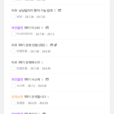
자유
냥냥알리미 환약 기능 업뎃
3
냥냥
26.7.28
26.7.23
개인열전
98기 미스티
6
미스티라이프
26.7.30
26.7.2
자유
98기 관련 만평 (2편)
1
만평전용
26.7.28
26.6.30
자유
98기 전체메시지
1
만평전용
26.7.28
26.6.30
개인열전
98기 사스케
1
사스케
26.7.2
26.6.29
건국선언
99기 건국합니다
1
장원영
26.6.29
26.6.29