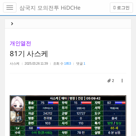
메
삼국지 모의전투 HiDCHe
로그인
뉴
토
글
본
하
문
기
바
로
개인열전
가
81기 사스케
기
사스케
2025.03.26 11:39
조회 수
1853
댓글
1
2