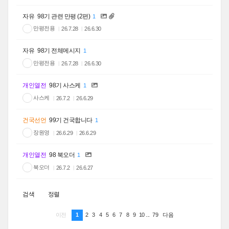
자유
98기 관련 만평 (2편)
1
만평전용
26.7.28
26.6.30
자유
98기 전체메시지
1
만평전용
26.7.28
26.6.30
개인열전
98기 사스케
1
사스케
26.7.2
26.6.29
건국선언
99기 건국합니다
1
장원영
26.6.29
26.6.29
개인열전
98 북오더
1
북오더
26.7.2
26.6.27
검색
정렬
1
2
3
4
5
6
7
8
9
10
...
79
이전
다음