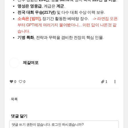
명성은 영웅급
, 계급은
계군
.
전국 대회 우승(217년)
및 다수 대회 수상 이력 보유.
소속은
[밥끼]
,
장기간 활동한 베테랑 장수.
-> 라면집 오픈
부터 GPT에게 여러가지 물어봤더니... 이런 답이 나온것 같
습니다.
기병 특화
, 전략과 무력을 겸비한 전장의 핵심 인물.
제갈여포
0
0
1
목록
댓글 달기