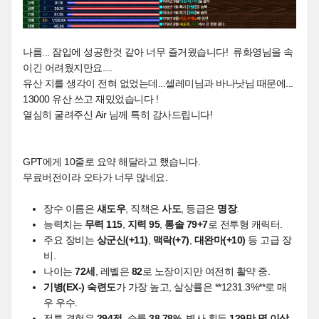
나름... 잠입에 성공한것 같아 너무 즐거웠습니다! 류화영님을 속
이긴 어려웠지만요....
유산 지를 생각이 전혀 없었는데...셀레미님과 바나낫님 때문에...
13000 유산 쓰고 재밌었습니다 !
열심히 굴려주신 Air 님께 특히 감사드립니다!
GPT에게 10줄로 요약 해달라고 했습니다.
무료버전이라 오타가 너무 많네요.
장수 이름은
섀도우
, 직책은
사도
, 등급은
명장
.
능력치는
무력 115
,
지력 95
,
통솔 79+7
로 전투형 캐릭터.
주요 장비는
상군신(+11)
,
맥락(+7)
,
대완마(+10)
등 고급 장
비.
나이는
72세
, 레벨은
82
로 노장이지만 여전히 활약 중.
기병(EX-) 숙련도
가 가장 높고, 살상률은 **1231.3%**로 매
우 우수.
전투 경험은
294전
, 승률
38.78%
, 병사 획득
129만 명 이상
.