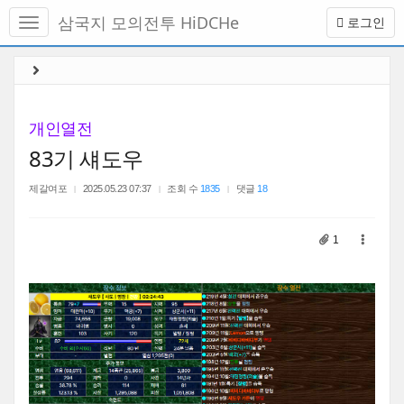
메
삼국지 모의전투 HiDCHe
로그인
뉴
토
글
본
하
문
기
바
로
개인열전
가
83기 섀도우
기
제갈여포
2025.05.23 07:37
조회 수
1835
댓글
18
1