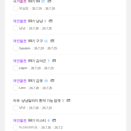
국가열전
99기 99
22
외심장
26.7.29
26.7.28
개인열전
99기 냥냥
3
냥냥
26.7.28
26.7.25
개인열전
99기 구구
11
Sasekim
26.7.28
26.7.25
개인열전
99기 김야곤
7
yagon
26.7.28
26.7.25
개인열전
99기 갑옷
10
Lenn
26.7.28
26.7.25
자유
냥냥알리미 환약 기능 업뎃
3
냥냥
26.7.28
26.7.23
개인열전
98기 미스티
6
미스티라이프
26.7.30
26.7.2