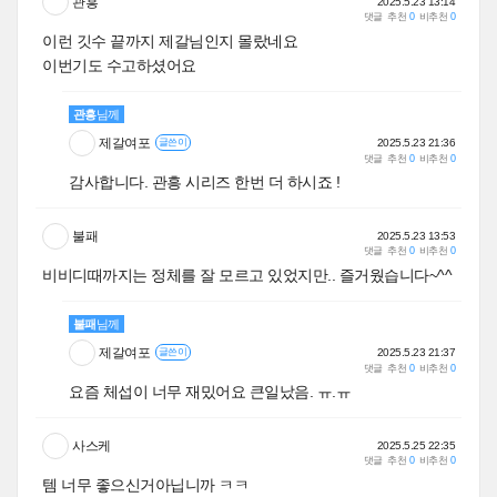
관흥
2025.5.23 13:14
댓글
추천
0
비추천
0
이런 깃수 끝까지 제갈님인지 몰랐네요
이번기도 수고하셨어요
관흥
님께
제갈여포
2025.5.23 21:36
글쓴이
댓글
추천
0
비추천
0
감사합니다. 관흥 시리즈 한번 더 하시죠 !
불패
2025.5.23 13:53
댓글
추천
0
비추천
0
비비디때까지는 정체를 잘 모르고 있었지만.. 즐거웠습니다~^^
불패
님께
제갈여포
2025.5.23 21:37
글쓴이
댓글
추천
0
비추천
0
요즘 체섭이 너무 재밌어요 큰일났음. ㅠ.ㅠ
사스케
2025.5.25 22:35
댓글
추천
0
비추천
0
템 너무 좋으신거아닙니까 ㅋㅋ