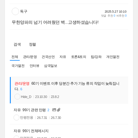
독구
2025.5.27 10:10
댓글
추천
0
비추천
0
무한양파의 넘기 어려웠던 벽...고생하셨습니다!
검색
정렬
전체
관리/운영
건국선언
자유
토론&토의
팁/강좌
개인열전
국가열전
인터뷰
삼국일보
관리/운영
60기 이벤트 이후 당분간 추가 기능 류의 작업이 늦춰집니
다.
6
Hide_D
23.10.30
23.8.2
자유
99기 관련 만평
2
만평전용
26.7.31
26.7.30
자유
99기 전체메시지