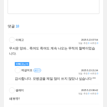
댓글
18
이해고
2025.5.23 07:54
댓글
추천
0
비추천
0
무서운 양파... 죽여도 죽여도 계속 나오는 무적의 철벽이었습
니다.
이해고
님께
제갈여포
2025.5.23 21:34
글쓴이
댓글
추천
0
비추천
0
감사합니다. 모병금을 제일 많이 쓰지 않았나 싶습니다 ^^
셀레미
2025.5.23 08:42
댓글
추천
0
비추천
0
섀부우!