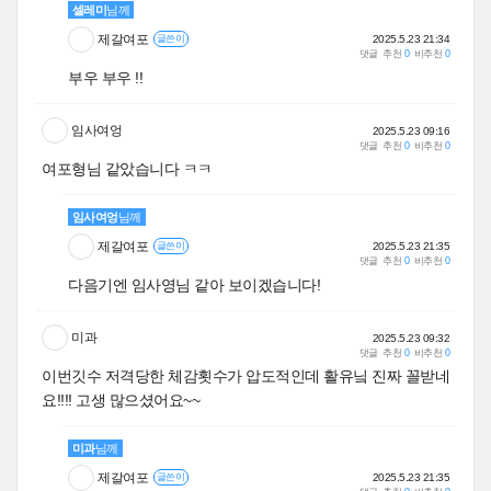
셀레미
님께
제갈여포
2025.5.23 21:34
글쓴이
댓글
추천
0
비추천
0
부우 부우 !!
임사여엉
2025.5.23 09:16
댓글
추천
0
비추천
0
여포형님 같았습니다 ㅋㅋ
임사여엉
님께
제갈여포
2025.5.23 21:35
글쓴이
댓글
추천
0
비추천
0
다음기엔 임사영님 같아 보이겠습니다!
미과
2025.5.23 09:32
댓글
추천
0
비추천
0
이번깃수 저격당한 체감횟수가 압도적인데 활유닠 진짜 꼴받네
요!!!! 고생 많으셨어요~~
미과
님께
제갈여포
2025.5.23 21:35
글쓴이