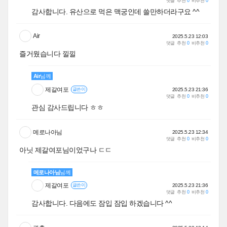
댓글
추천
0
비추천
0
감사합니다. 유산으로 먹은 맥궁인데 쓸만하더라구요 ^^
Air
2025.5.23 12:03
댓글
추천
0
비추천
0
즐거웠습니다 낄낄
Air
님께
제갈여포
2025.5.23 21:36
글쓴이
댓글
추천
0
비추천
0
관심 감사드립니다 ㅎㅎ
메로나아님
2025.5.23 12:34
댓글
추천
0
비추천
0
아닛 제갈여포님이었구나 ㄷㄷ
메로나아님
님께
제갈여포
2025.5.23 21:36
글쓴이
댓글
추천
0
비추천
0
감사합니다. 다음에도 잠입 잠입 하겠습니다 ^^