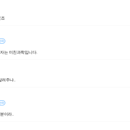
셨죠
쓴이
자는 미친과학입니다.
알려주냐..
쓴이
분이라..