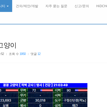
니티
건의/제안/개발
자주 묻는 질문
신고/문의
HiDC
꽁고양이
:52
조회 수
1950
댓글
12