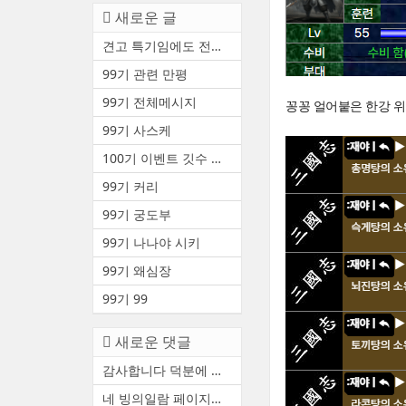
새로운 글
견고 특기임에도 전투중 부상 ...
99기 관련 만평
99기 전체메시지
꽁꽁 얼어붙은 한강 
99기 사스케
100기 이벤트 깃수 안내(수정3)
99기 커리
99기 궁도부
99기 나나야 시키
99기 왜심장
99기 99
새로운 댓글
감사합니다 덕분에 천통했어요
네 빙의일람 페이지에서 볼 수...