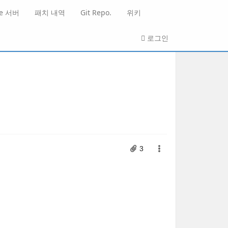
He 서버
패치 내역
Git Repo.
위키
로그인
3