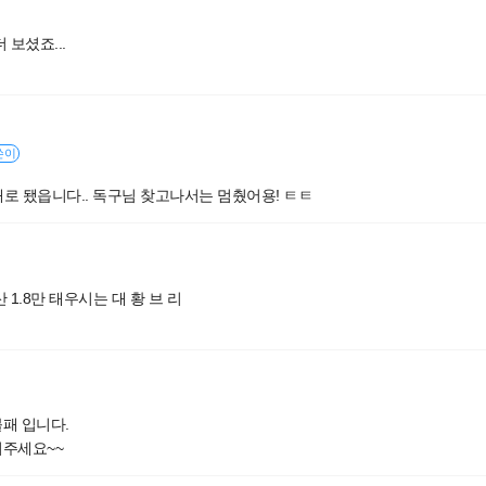
 보셨죠...
쓴이
로 됐읍니다.. 독구님 찾고나서는 멈췄어용! ㅌㅌ
 1.8만 태우시는 대 황 브 리
패 입니다.
려주세요~~