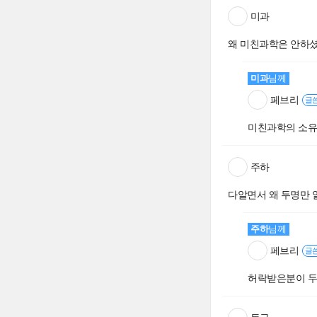
미과
왜 미친과학은 안하
미과
님께
페브리
글
미친과학의 소유
주하
다알면서 왜 두명만 
주하
님께
페브리
글
허락받은분이 두