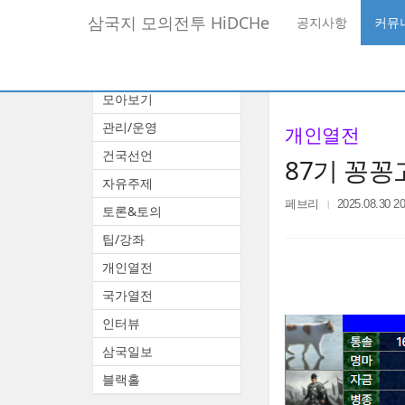
메
삼국지 모의전투 HiDCHe
공지사항
커뮤
뉴
토
글
본
커뮤니티
하
문
기
모아보기
바
로
관리/운영
개인열전
가
기
건국선언
87기 꽁
자유주제
페브리
2025.08.30 20
토론&토의
팁/강좌
개인열전
국가열전
인터뷰
삼국일보
블랙홀