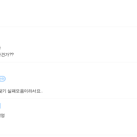
나
건가??
쓴이
찾기 실패모음이라서요..
여엉