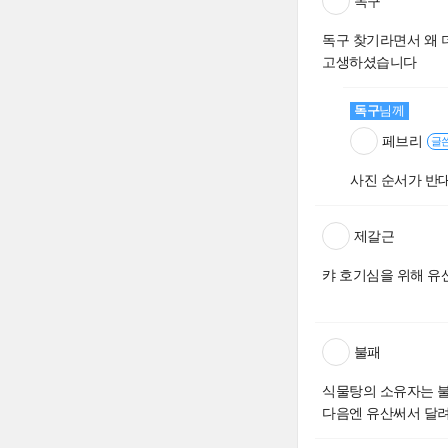
독구
독구 찾기라면서 왜 더
고생하셨습니다
독구
님께
페브리
글
사진 순서가 반대
제갈근
캬 호기심을 위해 유산
불패
식물탕의 소유자는 불
다음엔 유산써서 달