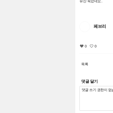
유산 녹았네요..
페브리
0
0
목록
댓글 달기