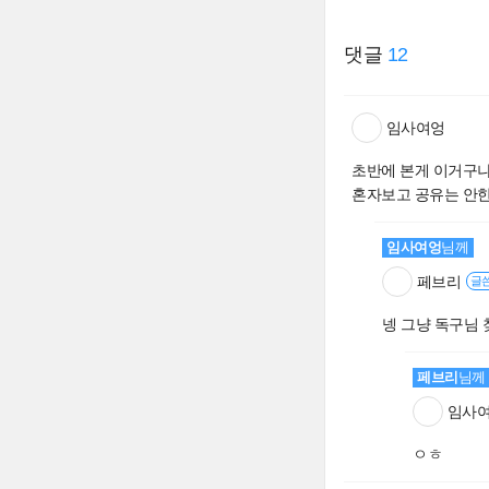
댓글
12
임사여엉
초반에 본게 이거구
혼자보고 공유는 안한
임사여엉
님께
페브리
글
넹 그냥 독구님 
페브리
님께
임사
ㅇㅎ