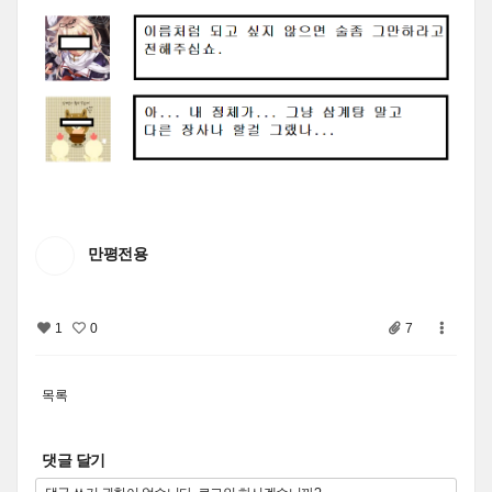
만평전용
1
0
7
목록
댓글 달기