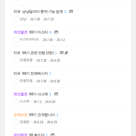
자유
냥냥알리미 환약 기능 업뎃
3
냥냥
26.7.28
26.7.23
개인열전
98기 미스티
6
미스티라이프
26.7.30
26.7.2
자유
98기 관련 만평 (2편)
1
만평전용
26.7.28
26.6.30
자유
98기 전체메시지
1
만평전용
26.7.28
26.6.30
개인열전
98기 사스케
1
사스케
26.7.2
26.6.29
건국선언
99기 건국합니다
1
장원영
26.6.29
26.6.29
개인열전
98 북오더
1