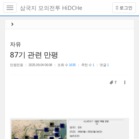
메
삼국지 모의전투 HiDCHe
로그인
뉴
토
글
본
하
문
기
바
로
자유
가
87기 관련 만평
기
만평전용
2025.09.04 06:08
조회 수
1635
추천 수
1
댓글
1
7