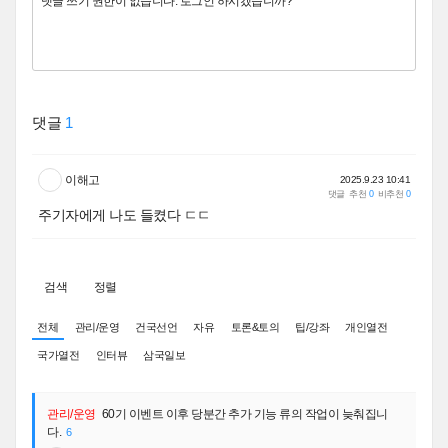
댓글
1
이해고
2025.9.23 10:41
댓글
추천
0
비추천
0
주기자에게 나도 들켰다 ㄷㄷ
검색
정렬
전체
관리/운영
건국선언
자유
토론&토의
팁/강좌
개인열전
국가열전
인터뷰
삼국일보
관리/운영
60기 이벤트 이후 당분간 추가 기능 류의 작업이 늦춰집니
다.
6