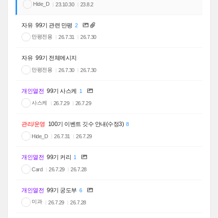
Hide_D
23.10.30
23.8.2
자유
99기 관련 만평
2
만평전용
26.7.31
26.7.30
자유
99기 전체메시지
만평전용
26.7.30
26.7.30
개인열전
99기 사스케
1
사스케
26.7.29
26.7.29
관리/운영
100기 이벤트 깃수 안내(수정3)
8
Hide_D
26.7.31
26.7.29
개인열전
99기 커리
1
Card
26.7.29
26.7.28
개인열전
99기 궁도부
6
미과
26.7.29
26.7.28