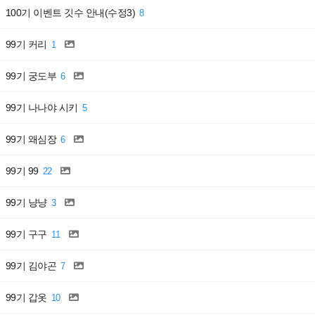
100기 이벤트 깃수 안내(수정3)
8
99기 커리
1
99기 궁도부
6
99기 나나야 시키
5
99기 왜심장
6
99기 99
22
99기 냥냥
3
99기 구구
11
99기 김야곤
7
99기 갑옷
10