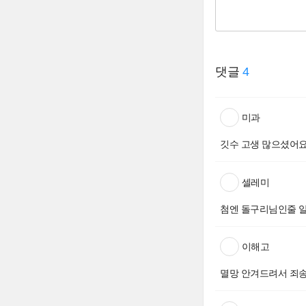
댓글
4
미과
깃수 고생 많으셨어요
셀레미
첨엔 돌구리님인줄 
이해고
멸망 안겨드려서 죄송