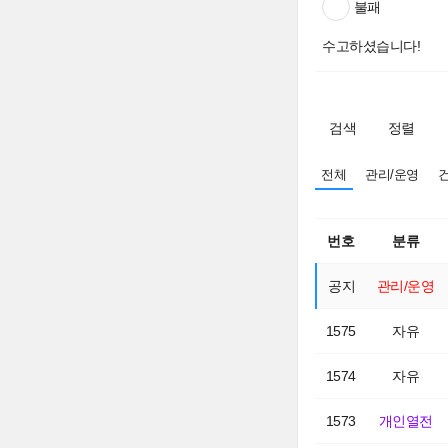
불패
수고하셨습니다!
검색
정렬
전체
관리/운영
번호
분류
공지
관리/운영
1575
자유
1574
자유
1573
개인열전