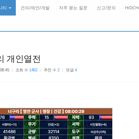
니티
건의/제안/개발
자주 묻는 질문
신고/문의
HiDC
리 개인열전
 08:45
조회 수
1492
추천 수
2
댓글
4