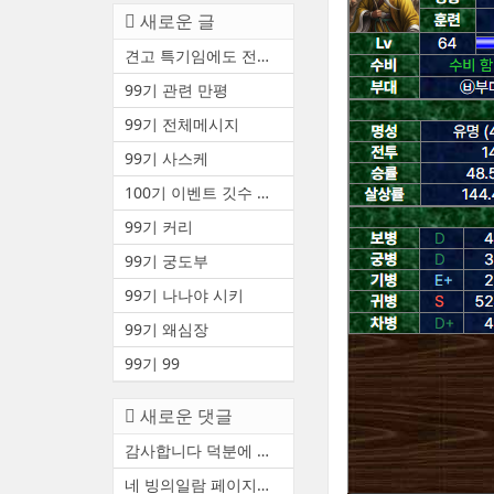
새로운 글
견고 특기임에도 전투중 부상 ...
99기 관련 만평
99기 전체메시지
99기 사스케
100기 이벤트 깃수 안내(수정3)
99기 커리
99기 궁도부
99기 나나야 시키
99기 왜심장
99기 99
새로운 댓글
감사합니다 덕분에 천통했어요
네 빙의일람 페이지에서 볼 수...