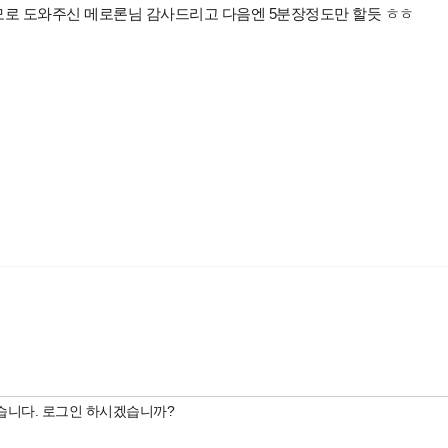
모로 도와주신 메로론님 감사드리고 다음엔 5분장정도만 할듯 ㅎㅎ