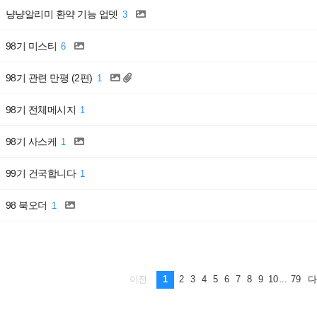
냥냥알리미 환약 기능 업뎃
3
98기 미스티
6
98기 관련 만평 (2편)
1
98기 전체메시지
1
98기 사스케
1
99기 건국합니다
1
98 북오더
1
1
2
3
4
5
6
7
8
9
10
...
79
이전
다