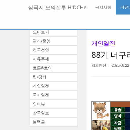
메
삼국지 모의전투 HiDCHe
공지사항
커뮤
뉴
토
글
본
커뮤니티
하
문
기
모아보기
바
로
관리/운영
개인열전
가
기
건국선언
88기 너구
자유주제
악의천신
2025.09.22
토론&토의
팁/강좌
개인열전
국가열전
인터뷰
삼국일보
블랙홀