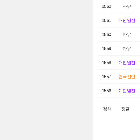
1562
자유
1561
개인열전
1560
자유
1559
자유
1558
개인열전
1557
건국선언
1556
개인열전
검색
정렬