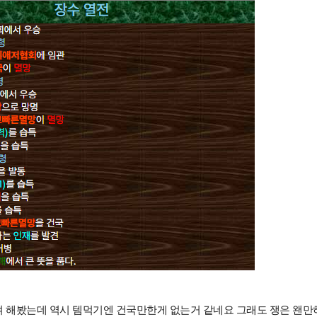
 해봤는데 역시 템먹기엔 건국만한게 없는거 같네요 그래도 쟁은 왠만