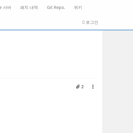
He 서버
패치 내역
Git Repo.
위키
로그인
2