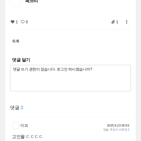
페브리
1
0
1
목록
댓글 달기
댓글
3
미과
2025.9.23 00:53
댓글
추천
0
비추천
0
고인물 ㄷㄷㄷㄷ