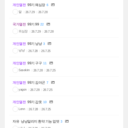
개인열전
99기 왜심장
6
말
26.7.29
26.7.28
국가열전
99기 99
22
외심장
26.7.29
26.7.28
개인열전
99기 냥냥
3
냥냥
26.7.28
26.7.25
개인열전
99기 구구
11
Sasekim
26.7.28
26.7.25
개인열전
99기 김야곤
7
yagon
26.7.28
26.7.25
개인열전
99기 갑옷
10
Lenn
26.7.28
26.7.25
자유
냥냥알리미 환약 기능 업뎃
3
냥냥