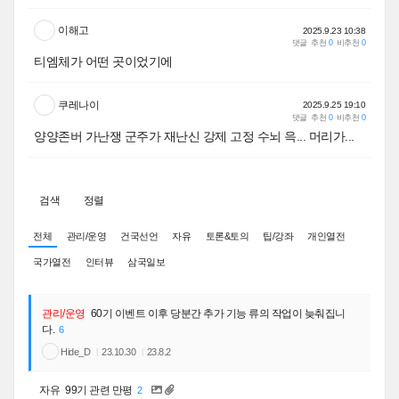
이해고
2025.9.23 10:38
댓글
추천
0
비추천
0
티엠체가 어떤 곳이었기에
쿠레나이
2025.9.25 19:10
댓글
추천
0
비추천
0
양양존버 가난쟁 군주가 재난신 강제 고정 수뇌 윽... 머리가...
검색
정렬
전체
관리/운영
건국선언
자유
토론&토의
팁/강좌
개인열전
국가열전
인터뷰
삼국일보
관리/운영
60기 이벤트 이후 당분간 추가 기능 류의 작업이 늦춰집니
다.
6
Hide_D
23.10.30
23.8.2
자유
99기 관련 만평
2