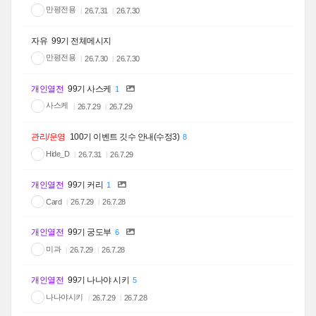
만평전용
26.7.31
26.7.30
자유
99기 전체메시지
만평전용
26.7.30
26.7.30
개인열전
99기 사스케
1
사스케
26.7.29
26.7.29
관리/운영
100기 이벤트 깃수 안내(수정3)
8
Hide_D
26.7.31
26.7.29
개인열전
99기 커리
1
Card
26.7.29
26.7.28
개인열전
99기 궁도부
6
미과
26.7.29
26.7.28
개인열전
99기 나나야 시키
5
나나야시키
26.7.29
26.7.28