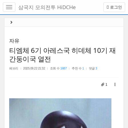
메
삼국지 모의전투 HiDCHe
로그인
뉴
토
글
본
하
문
기
바
로
자유
가
티엠체 6기 아레스국 히데체 10기 재
기
간둥이국 열전
페브리
2025.09.22 21:32
조회 수
1687
추천 수
1
댓글
3
1