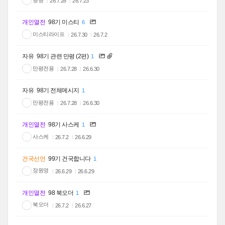
26.7.28
26.7.23
개인열전
98기 미스티
6
미스티라이프
26.7.30
26.7.2
자유
98기 관련 만평 (2편)
1
만평전용
26.7.28
26.6.30
자유
98기 전체메시지
1
만평전용
26.7.28
26.6.30
개인열전
98기 사스케
1
사스케
26.7.2
26.6.29
건국선언
99기 건국합니다
1
장원영
26.6.29
26.6.29
개인열전
98 북오더
1
북오더
26.7.2
26.6.27