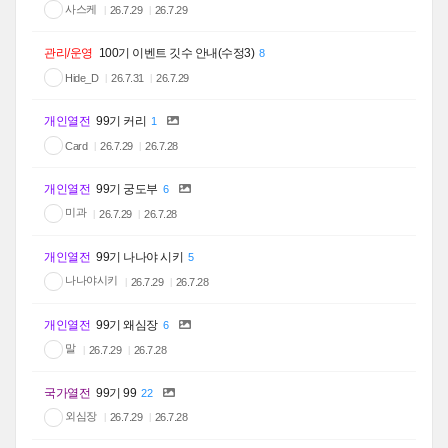
사스케
26.7.29
26.7.29
관리/운영
100기 이벤트 깃수 안내(수정3)
8
Hide_D
26.7.31
26.7.29
개인열전
99기 커리
1
Card
26.7.29
26.7.28
개인열전
99기 궁도부
6
미과
26.7.29
26.7.28
개인열전
99기 나나야 시키
5
나나야시키
26.7.29
26.7.28
개인열전
99기 왜심장
6
말
26.7.29
26.7.28
국가열전
99기 99
22
외심장
26.7.29
26.7.28