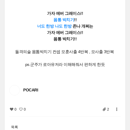
가자 에버 그레이스!!
몸통 박치기
!!
너도 한방 나도 한방
존나 개쩌는
가자 에버 그레이스!!
몸통 박치기!!
돌격의술 몸톰박치기 컨셉 모훈사출 4반복 , 모사출 3반복
ps.군주가 로아유저라 이해해줘서 편하게 한듯
POCARI
0
0
2
목록