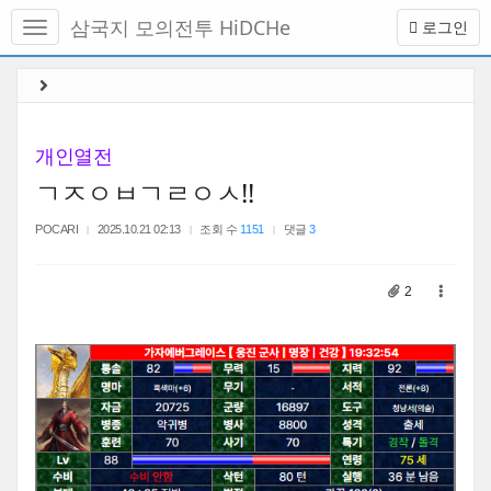
메
삼국지 모의전투 HiDCHe
로그인
뉴
토
글
본
하
문
기
바
로
개인열전
가
ㄱㅈㅇㅂㄱㄹㅇㅅ!!
기
POCARI
2025.10.21 02:13
조회 수
1151
댓글
3
2