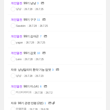
개인열전
99기 냥냥
3
냥냥
26.7.28
26.7.25
개인열전
99기 구구
11
Sasekim
26.7.28
26.7.25
개인열전
99기 김야곤
7
yagon
26.7.28
26.7.25
개인열전
99기 갑옷
10
Lenn
26.7.28
26.7.25
자유
냥냥알리미 환약 기능 업뎃
3
냥냥
26.7.28
26.7.23
개인열전
98기 미스티
6
미스티라이프
26.7.30
26.7.2
자유
98기 관련 만평 (2편)
1
만평전용
26.7.28
26.6.30