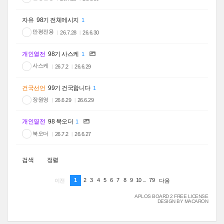
자유
98기 전체메시지
1
만평전용
26.7.28
26.6.30
개인열전
98기 사스케
1
사스케
26.7.2
26.6.29
건국선언
99기 건국합니다
1
장원영
26.6.29
26.6.29
개인열전
98 북오더
1
북오더
26.7.2
26.6.27
검색
정렬
1
2
3
4
5
6
7
8
9
10
...
79
이전
다음
APLOS BOARD 2 FREE LICENSE
DESIGN BY MACARON