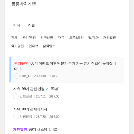
몸통박치기!!!!
검색
정렬
전체
관리/운영
건국선언
자유
토론&토의
팁/강좌
개인열전
국가열전
인터뷰
삼국일보
관리/운영
60기 이벤트 이후 당분간 추가 기능 류의 작업이 늦춰집니
다.
6
Hide_D
23.10.30
23.8.2
자유
99기 관련 만평
2
만평전용
26.7.31
26.7.30
자유
99기 전체메시지
만평전용
26.7.30
26.7.30
개인열전
99기 사스케
1