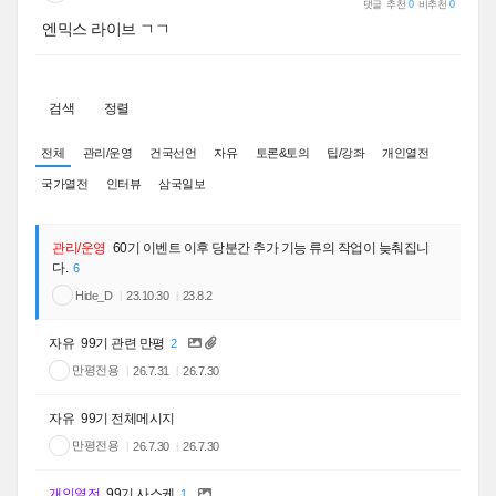
댓글
추천
0
비추천
0
엔믹스 라이브 ㄱㄱ
검색
정렬
전체
관리/운영
건국선언
자유
토론&토의
팁/강좌
개인열전
국가열전
인터뷰
삼국일보
관리/운영
60기 이벤트 이후 당분간 추가 기능 류의 작업이 늦춰집니
다.
6
Hide_D
23.10.30
23.8.2
자유
99기 관련 만평
2
만평전용
26.7.31
26.7.30
자유
99기 전체메시지
만평전용
26.7.30
26.7.30
개인열전
99기 사스케
1