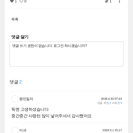
1
0
1
목록
댓글 달기
댓글
2
평민킬러
2026.4.30 07:43
댓글
추천
0
비추천
0
독멘 고생하셨습니다
중간중간 사령턴 많이 넣어주셔서 감사했어요
미과
2026.5.1 15:17