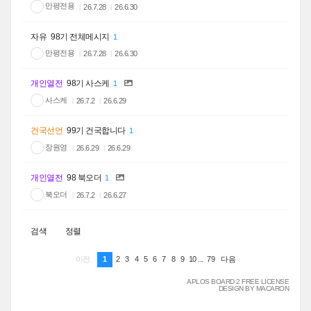
만평전용
26.7.28
26.6.30
자유
98기 전체메시지
1
만평전용
26.7.28
26.6.30
개인열전
98기 사스케
1
사스케
26.7.2
26.6.29
건국선언
99기 건국합니다
1
장원영
26.6.29
26.6.29
개인열전
98 북오더
1
북오더
26.7.2
26.6.27
검색
정렬
1
2
3
4
5
6
7
8
9
10
...
79
이전
다음
APLOS BOARD 2 FREE LICENSE
DESIGN BY MACARON