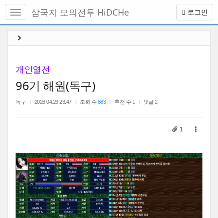
메
삼국지 모의전투 HiDCHe
로그인
뉴
토
글
본
하
문
기
바
로
개인열전
가
96기 해원(독구)
기
독구
2026.04.29 23:47
조회 수
883
추천 수
1
댓글
2
1