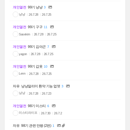
개인열전
99기 냥냥
3
냥냥
26.7.28
26.7.25
개인열전
99기 구구
11
Sasekim
26.7.28
26.7.25
개인열전
99기 김야곤
7
yagon
26.7.28
26.7.25
개인열전
99기 갑옷
10
Lenn
26.7.28
26.7.25
자유
냥냥알리미 환약 기능 업뎃
3
냥냥
26.7.28
26.7.23
개인열전
98기 미스티
6
미스티라이프
26.7.30
26.7.2
자유
98기 관련 만평 (2편)
1