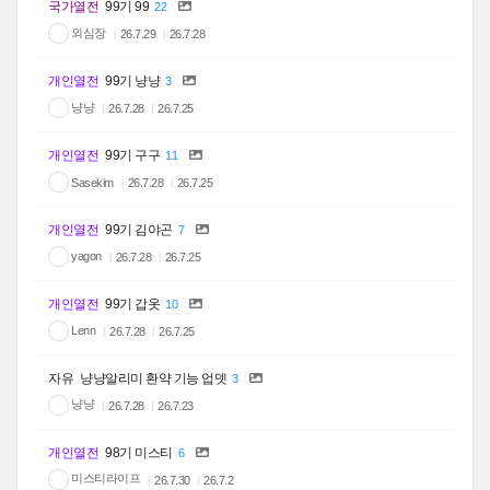
국가열전
99기 99
22
외심장
26.7.29
26.7.28
개인열전
99기 냥냥
3
냥냥
26.7.28
26.7.25
개인열전
99기 구구
11
Sasekim
26.7.28
26.7.25
개인열전
99기 김야곤
7
yagon
26.7.28
26.7.25
개인열전
99기 갑옷
10
Lenn
26.7.28
26.7.25
자유
냥냥알리미 환약 기능 업뎃
3
냥냥
26.7.28
26.7.23
개인열전
98기 미스티
6
미스티라이프
26.7.30
26.7.2