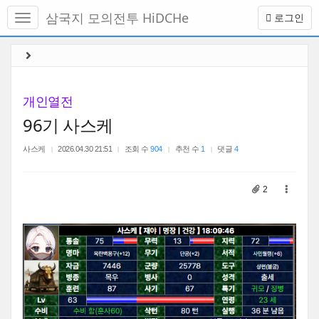
메
삼국지 모의전투 HiDCHe
로그인
뉴
토
글
본
하
문
기
바
로
개인열전
가
96기 사스케
기
사스케
2026.04.30 21:51
조회 수
904
추천 수
1
댓글
4
2