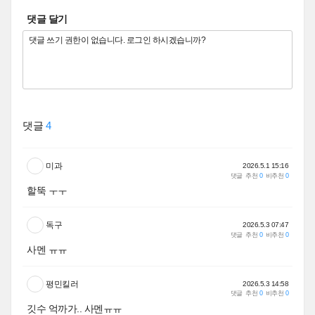
댓글 달기
댓글
4
미과
2026.5.1 15:16
댓글
추천
0
비추천
0
할뚝 ㅜㅜ
독구
2026.5.3 07:47
댓글
추천
0
비추천
0
사멘 ㅠㅠ
평민킬러
2026.5.3 14:58
댓글
추천
0
비추천
0
깃수 억까가.. 사멘ㅠㅠ