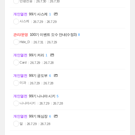
만평전용
26.7.30
26.7.30
개인열전
99기 사스케
1
사스케
26.7.29
26.7.29
관리/운영
100기 이벤트 깃수 안내(수정3)
8
Hide_D
26.7.31
26.7.29
개인열전
99기 커리
1
Card
26.7.29
26.7.28
개인열전
99기 궁도부
6
미과
26.7.29
26.7.28
개인열전
99기 나나야 시키
5
나나야시키
26.7.29
26.7.28
개인열전
99기 왜심장
6
말
26.7.29
26.7.28