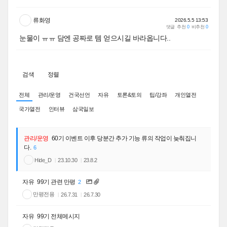
류화영
2026.5.5 13:53
댓글
추천
0
비추천
0
눈물이 ㅠㅠ 담엔 공짜로 템 얻으시길 바라옵니다..
검색
정렬
전체
관리/운영
건국선언
자유
토론&토의
팁/강좌
개인열전
국가열전
인터뷰
삼국일보
관리/운영
60기 이벤트 이후 당분간 추가 기능 류의 작업이 늦춰집니
다.
6
Hide_D
23.10.30
23.8.2
자유
99기 관련 만평
2
만평전용
26.7.31
26.7.30
자유
99기 전체메시지