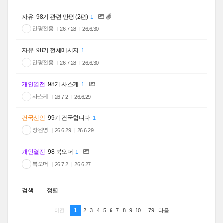
자유
98기 관련 만평 (2편)
1
만평전용
26.7.28
26.6.30
자유
98기 전체메시지
1
만평전용
26.7.28
26.6.30
개인열전
98기 사스케
1
사스케
26.7.2
26.6.29
건국선언
99기 건국합니다
1
장원영
26.6.29
26.6.29
개인열전
98 북오더
1
북오더
26.7.2
26.6.27
검색
정렬
1
2
3
4
5
6
7
8
9
10
...
79
이전
다음