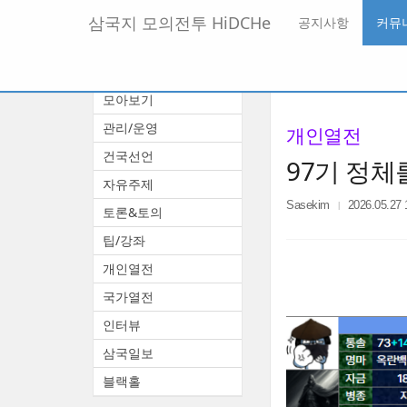
메
삼국지 모의전투 HiDCHe
공지사항
커뮤
뉴
토
글
본
커뮤니티
하
문
기
모아보기
바
로
관리/운영
개인열전
가
기
건국선언
97기 정체
자유주제
Sasekim
2026.05.27 
토론&토의
팁/강좌
개인열전
국가열전
인터뷰
삼국일보
블랙홀