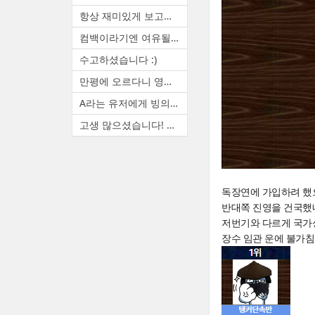
항상 재미있게 보고있습니다. ...
컴백이라기엔 여유될때마다 랜...
수고하셨습니다 :)
만평에 오르다니 영광입니다. ...
A라는 유저에게 빙의하면 A(본...
고생 많으셨습니다! 늦은 시간...
독장연에 가입하려 했
반대쪽 진영을 건국했
저번기와 다르게 국가
장수 임관 운에 불가침 