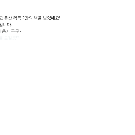
 유산 획득 2만의 벽을 넘었네요!
입니다.
음기 구구~
 숨길듯!?