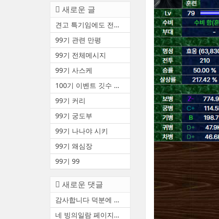
새로운 글
견고 특기임에도 전투중 부상 ...
99기 관련 만평
99기 전체메시지
99기 사스케
100기 이벤트 깃수 안내(수정3)
99기 커리
99기 궁도부
99기 나나야 시키
99기 왜심장
99기 99
새로운 댓글
감사합니다 덕분에 천통했어요
네 빙의일람 페이지에서 볼 수...