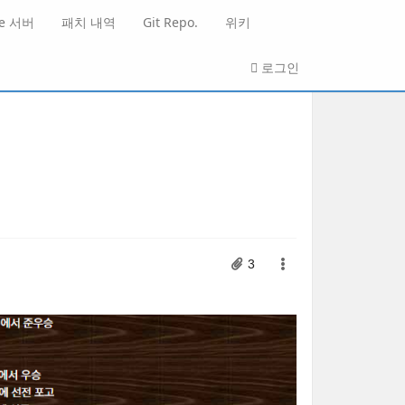
He 서버
패치 내역
Git Repo.
위키
로그인
3