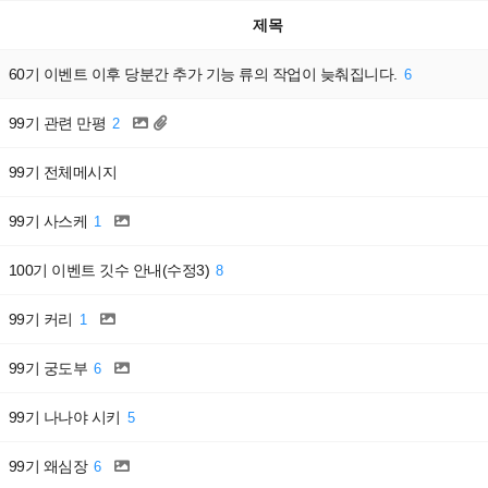
제목
60기 이벤트 이후 당분간 추가 기능 류의 작업이 늦춰집니다.
6
99기 관련 만평
2
99기 전체메시지
99기 사스케
1
100기 이벤트 깃수 안내(수정3)
8
99기 커리
1
99기 궁도부
6
99기 나나야 시키
5
99기 왜심장
6