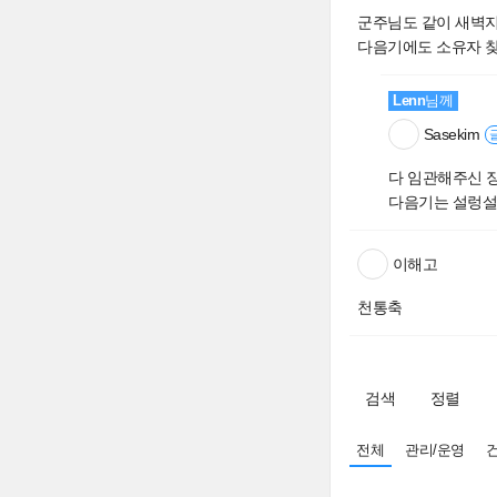
군주님도 같이 새벽
다음기에도 소유자 찾
Lenn
님께
Sasekim
다 임관해주신 
다음기는 설렁설
이해고
천통축
검색
정렬
전체
관리/운영