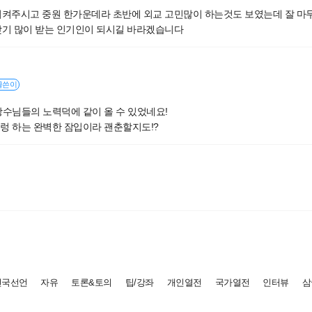
지켜주시고 중원 한가운데라 초반에 외교 고민많이 하는것도 보였는데 잘 
기 많이 받는 인기인이 되시길 바라겠습니다
글쓴이
장수님들의 노력덕에 같이 올 수 있었네요!
렁 하는 완벽한 잠입이라 괜춘할지도!?
건국선언
자유
토론&토의
팁/강좌
개인열전
국가열전
인터뷰
삼