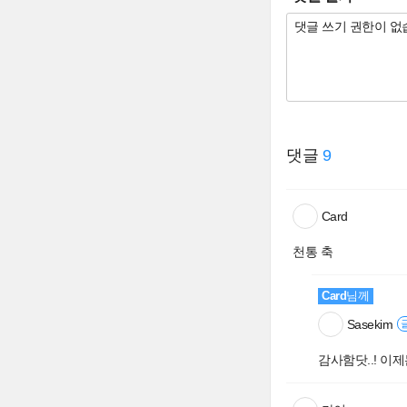
댓글
9
Card
천통 축
Card
님께
Sasekim
감사함닷..! 이