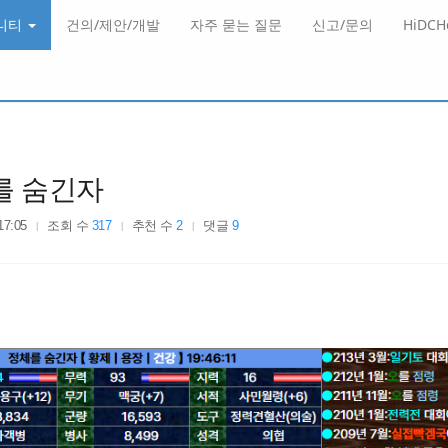
니티
건의/제안/개발
자주 묻는 질문
신고/문의
HiDC
를 숨긴자
17:05
조회 수
317
추천 수
2
댓글
9