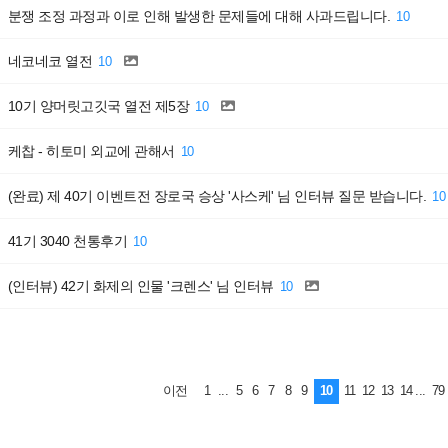
분쟁 조정 과정과 이로 인해 발생한 문제들에 대해 사과드립니다.
10
네코네코 열전
10
10기 양머릿고깃국 열전 제5장
10
케찹 - 히토미 외교에 관해서
10
(완료) 제 40기 이벤트전 장로국 승상 '사스케' 님 인터뷰 질문 받습니다.
10
41기 3040 천통후기
10
(인터뷰) 42기 화제의 인물 '크렌스' 님 인터뷰
10
1
...
5
6
7
8
9
10
11
12
13
14
...
79
이전