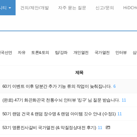
니티
건의/제안/개발
자주 묻는 질문
신고/문의
HiDC
건국선언
자유
토론&토의
팁/강좌
개인열전
국가열전
인터뷰
삼
제목
60기 이벤트 이후 당분간 추가 기능 류의 작업이 늦춰집니다.
6
(완료) 47기 화끈화끈국 천통수뇌 인터뷰 '킹구' 님 질문 받습니다.
11
50기 랜덤 건국 & 랜덤 장수명 & 랜덤 아이템 깃수 안내 (수정1)
11
53기 명륜진사갈비 국가열전 (& 악질정상대전 후기)
11