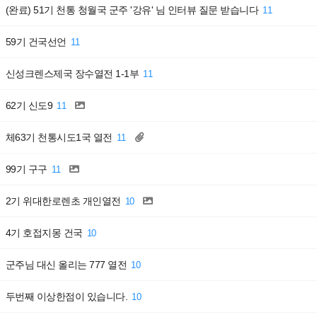
(완료) 51기 천통 청월국 군주 '강유' 님 인터뷰 질문 받습니다
11
59기 건국선언
11
신성크렌스제국 장수열전 1-1부
11
62기 신도9
11
체63기 천통시도1국 열전
11
99기 구구
11
2기 위대한로렌초 개인열전
10
4기 호접지몽 건국
10
군주님 대신 올리는 777 열전
10
두번째 이상한점이 있습니다.
10