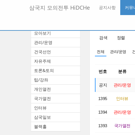
메
삼국지 모의전투 HiDCHe
공지사항
커뮤
뉴
토
글
본
커뮤니티
하
문
기
모아보기
바
검색
정렬
로
관리/운영
가
기
건국선언
전체
관리/운영
자유주제
토론&토의
번호
분류
팁/강좌
공지
관리/운영
개인열전
국가열전
1395
인터뷰
인터뷰
1394
관리/운영
삼국일보
1393
국가열전
블랙홀