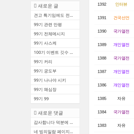
1392
인터뷰
새로운 글
견고 특기임에도 전투중 부상 ...
1391
건국선언
99기 관련 만평
1390
국가열전
99기 전체메시지
99기 사스케
1389
개인열전
100기 이벤트 깃수 안내(수정3)
1388
국가열전
99기 커리
99기 궁도부
1387
개인열전
99기 나나야 시키
1386
개인열전
99기 왜심장
99기 99
1385
자유
새로운 댓글
1384
국가열전
감사합니다 덕분에 천통했어요
1383
자유
네 빙의일람 페이지에서 볼 수...