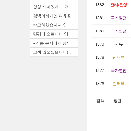
1382
관리/운영
항상 재미있게 보고있습니다. ...
컴백이라기엔 여유될때마다 랜...
1381
국가열전
수고하셨습니다 :)
1380
국가열전
만평에 오르다니 영광입니다. ...
A라는 유저에게 빙의하면 A(본...
1379
자유
고생 많으셨습니다! 늦은 시간...
1378
인터뷰
1377
국가열전
1376
인터뷰
검색
정렬