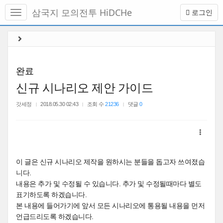
메
삼국지 모의전투 HiDCHe
로그인
뉴
토
글
본
하
문
기
바
로
완료
가
신규 시나리오 제안 가이드
기
갓세정
2018.05.30 02:43
조회 수
21236
댓글
0
이 글은 신규 시나리오 제작을 원하시는 분들을 돕고자 쓰여졌습
니다.
내용은 추가 및 수정될 수 있습니다. 추가 및 수정될때마다 별도
표기하도록 하겠습니다.
본 내용에 들어가기에 앞서 모든 시나리오에 통용될 내용을 먼저
언급드리도록 하겠습니다.