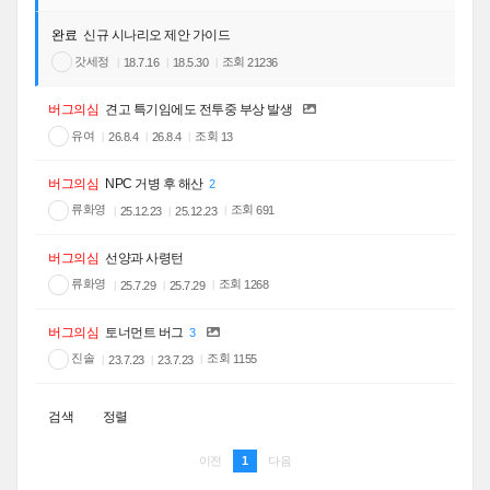
완료
신규 시나리오 제안 가이드
갓세정
조회
21236
18.7.16
18.5.30
버그의심
견고 특기임에도 전투중 부상 발생
유여
조회
13
26.8.4
26.8.4
버그의심
NPC 거병 후 해산
2
류화영
조회
691
25.12.23
25.12.23
버그의심
선양과 사령턴
류화영
조회
1268
25.7.29
25.7.29
버그의심
토너먼트 버그
3
진솔
조회
1155
23.7.23
23.7.23
검색
정렬
1
이전
다음