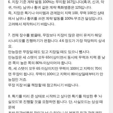
6. 지장 기준 계략 발동 100%는 무지합 167입니다(흑귀, 신귀, 악
귀, 마귀). 남귀나 황귀 같은 계략 특화병종은 125입니다.
즉, 지장은 특기나 아이템과 관계없이 지력 100, 무력 100인 상태
에서 남귀나 황귀를 쓰면 계략 발동률 100% 무조건 달성입니다.
고려해서 제작하시기 바랍니다.
7. 전체 장수를 봤을때, 무장보다 지장이 많은 편이 유저가 해당
시나리오를 진행하기가 편합니다. 4:6 정도가 가장 적당하지 싶네
요.
만능장은 무장일 때도 있고 지장일 때도 있으니 뺍시다.
만능장은 세 스탯이 모두 65이상이면서 동시에 무력과 지력 중 낮
은 쪽이 높은 쪽의 80% 이상이어야 합니다.
즉, 세 스탯이 모두 65 이상이지만 무력이 100이고 지력이 70이
면 무장이 됩니다. 무력이 100이고 지력이 80이상일때부터가 만
능장인 거죠.
무장 지장 비율 책정할 때 참고하시기 바랍니다.
8. 특기를 미리 준 상태로 시작하고 싶다면 특기를 작성한 후 '사
실모드'로 진행할 것을 요청하면 됩니다. 단, 사실모드는 상성 때
문에
초반 임관비율의 차이가 날 수 있으니 이 부분은 임관 관련 패치