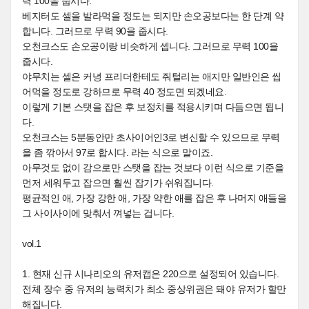
력 100을 줍시다.
베지터도 셀을 발라먹을 정도는 되지만 손오공보다는 한 단계 약
합니다. 그러므로 무력 90을 줍시다.
오천크스도 손오공이랑 비슷하게 셉니다. 그러므로 무력 100을
줍시다.
야무치는 셀은 커녕 프리더한테도 줘털리는 애지만 일반인은 씹
어먹을 정도로 강하므로 무력 40 정도면 되겠네요.
이렇게 기본 스탯을 잡은 후 보정치를 적용시키며 다듬으면 됩니
다.
오천크스는 5분동안만 초사이어인3로 변신할 수 있으므로 무력
을 좀 깎아서 97로 합시다. 라는 식으로 말이죠.
아무것도 없이 감으로만 스탯을 잡는 것보다 이런 식으로 기준을
먼저 세워두고 잡으면 훨씬 잡기가 쉬워집니다.
평균적인 애, 가장 강한 애, 가장 약한 애를 잡은 후 나머지 애들을
그 사이사이에 맞춰서 껴넣는 겁니다.
vol.1
1. 현재 신규 시나리오의 유저캡은 220으로 설정되어 있습니다.
전체 장수 중 유저의 능력치가 최소 중상위권은 돼야 유저가 할만
해집니다.