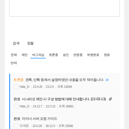
검색
정렬
전체
제안
버그의심
토론중
승인
반영중
부분완료
완료
반려
토론중
갠톡, 단톡 등에서 설명하였던 내용을 모두 적어둡니다.
18
조회
Hide_D
19284
23.4.25
23.2.5
완료
시나리오 제안 시 구성 방법에 대해 안내합니다. (22-03-13)
조회
Hide_D
18891
24.12.7
22.3.13
완료
마이너 서버 요청 가이드
갓세정
조회
20366
22.6.28
18.12.3