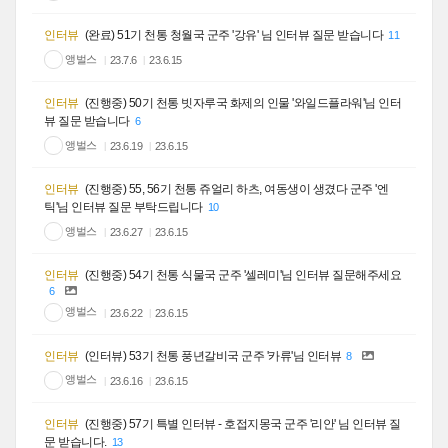
인터뷰
(완료) 51기 천통 청월국 군주 '강유' 님 인터뷰 질문 받습니다
11
앵벌스
23.7.6
23.6.15
인터뷰
(진행중) 50기 천통 빗자루국 화제의 인물 '와일드플라워'님 인터
뷰 질문 받습니다
6
앵벌스
23.6.19
23.6.15
인터뷰
(진행중) 55, 56기 천통 쥬얼리 하츠, 여동생이 생겼다 군주 '엔
틱'님 인터뷰 질문 부탁드립니다
10
앵벌스
23.6.27
23.6.15
인터뷰
(진행중) 54기 천통 식물국 군주 '셀레미'님 인터뷰 질문해주세요
6
앵벌스
23.6.22
23.6.15
인터뷰
(인터뷰) 53기 천통 풍년갈비국 군주 '카류'님 인터뷰
8
앵벌스
23.6.16
23.6.15
인터뷰
(진행중) 57기 특별 인터뷰 - 호접지몽국 군주 '리안' 님 인터뷰 질
문 받습니다.
13