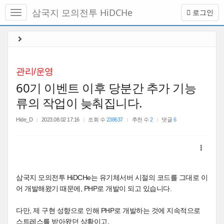
메
삼국지 모의전투 HiDCHe
로그인
뉴
토
글
본
하
문
기
바
로
관리/운영
가
60기 이벤트 이후 당분간 추가 기능
기
류의 작업이 늦춰집니다.
Hide_D
2023.08.02 17:16
조회 수
238637
추천 수
2
댓글
6
삼국지 모의전투 HiDCHe는 유기체서버 시절의 코드를 그대로 이
어 개발해왔기 때문에, PHP로 개발이 되고 있습니다.
다만, 제 구현 성향으로 인해 PHP로 개발하는 것에 지속적으로
스트레스를 받아왔던 상황이고,