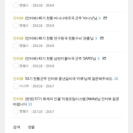
앵벌스
23.6.18
23.6.9
인터뷰
(인터뷰) 46기 천통 바나나제국국 군주 '바나낫'님
3
앵벌스
23.6.16
23.6.8
인터뷰
(인터뷰) 48기 천통 연구원국 천통수뇌 '관흥'님
2
앵벌스
23.6.16
23.6.8
인터뷰
(인터뷰) 43기 천통 삼린이좋아국 군주 'SARS'님
4
앵벌스
23.6.16
23.6.8
인터뷰
53기 천통군주 인터뷰 풍년갈비국 '카류'님께 질문해주세요.
18
사스케
23.6.16
23.6.7
인터뷰
(완료) 57기 화제의 인물 '자동포탑시스템 (Mella)'님 인터뷰 질문
바랍니다
13
앵벌스
23.7.15
23.6.7
검색
정렬