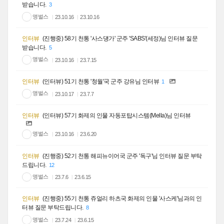
받습니다.
3
앵벌스
23.10.16
23.10.16
인터뷰
(진행중) 58기 천통 '사스덍가' 군주 'SABS'(세정)님 인터뷰 질문
받습니다.
5
앵벌스
23.10.16
23.7.15
인터뷰
(인터뷰) 51기 천통 '청월'국 군주 강유님 인터뷰
1
앵벌스
23.10.17
23.7.7
인터뷰
(인터뷰) 57기 화제의 인물 자동포탑시스템(Mella)님 인터뷰
앵벌스
23.10.16
23.6.20
인터뷰
(진행중) 52기 천통 해피뉴이어국 군주 '독구'님 인터뷰 질문 부탁
드립니다.
12
앵벌스
23.7.6
23.6.15
인터뷰
(진행중) 55기 천통 쥬얼리 하츠국 화제의 인물 '사스케'님과의 인
터뷰 질문 부탁드립니다.
8
앵벌스
23.7.24
23.6.15