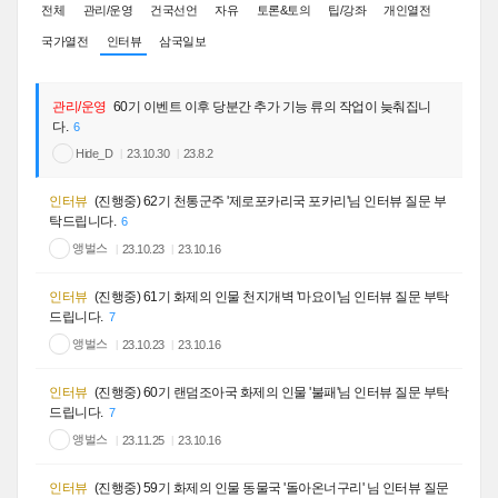
전체
관리/운영
건국선언
자유
토론&토의
팁/강좌
개인열전
국가열전
인터뷰
삼국일보
관리/운영
60기 이벤트 이후 당분간 추가 기능 류의 작업이 늦춰집니
다.
6
Hide_D
23.10.30
23.8.2
인터뷰
(진행중) 62기 천통군주 '제로포카리국 포카리'님 인터뷰 질문 부
탁드립니다.
6
앵벌스
23.10.23
23.10.16
인터뷰
(진행중) 61기 화제의 인물 천지개벽 '마요이'님 인터뷰 질문 부탁
드립니다.
7
앵벌스
23.10.23
23.10.16
인터뷰
(진행중) 60기 랜덤조아국 화제의 인물 '불패'님 인터뷰 질문 부탁
드립니다.
7
앵벌스
23.11.25
23.10.16
인터뷰
(진행중) 59기 화제의 인물 동물국 '돌아온너구리' 님 인터뷰 질문