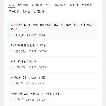
전체
관리/운영
건국선언
자유
토론&토의
팁/강좌
개인열전
국가열전
인터뷰
삼국일보
관리/운영
60기 이벤트 이후 당분간 추가 기능 류의 작업이 늦춰집니
다.
6
Hide_D
23.10.30
23.8.2
자유
99기 관련 만평
2
만평전용
26.7.31
26.7.30
자유
99기 전체메시지
만평전용
26.7.30
26.7.30
개인열전
99기 사스케
1
사스케
26.7.29
26.7.29
관리/운영
100기 이벤트 깃수 안내(수정3)
8
Hide_D
26.7.31
26.7.29