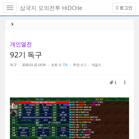
메
삼국지 모의전투 HiDCHe
로그인
뉴
토
글
본
하
문
기
바
로
개인열전
가
92기 독구
기
독구
2026.01.15 19:34
조회 수
776
추천 수
2
댓글
6
1