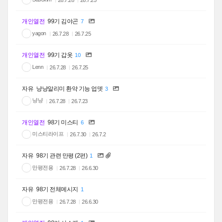
26.7.28
26.7.25
개인열전
99기 김야곤
7
yagon
26.7.28
26.7.25
개인열전
99기 갑옷
10
Lenn
26.7.28
26.7.25
자유
냥냥알리미 환약 기능 업뎃
3
냥냥
26.7.28
26.7.23
개인열전
98기 미스티
6
미스티라이프
26.7.30
26.7.2
자유
98기 관련 만평 (2편)
1
만평전용
26.7.28
26.6.30
자유
98기 전체메시지
1
만평전용
26.7.28
26.6.30