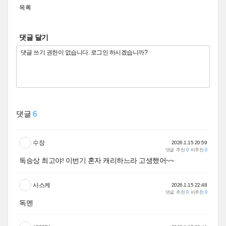
목록
댓글 달기
댓글
6
수장
2026.1.15 20:59
댓글
추천
0
비추천
0
독승상 최고야! 이번기 혼자 캐리하느라 고생했어~~
사스케
2026.1.15 22:48
댓글
추천
0
비추천
0
독멘