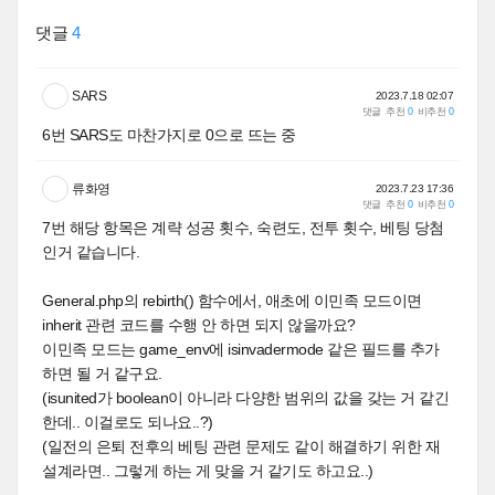
댓글
4
SARS
2023.7.18 02:07
댓글
추천
0
비추천
0
6번 SARS도 마찬가지로 0으로 뜨는 중
류화영
2023.7.23 17:36
댓글
추천
0
비추천
0
7번 해당 항목은 계략 성공 횟수, 숙련도, 전투 횟수, 베팅 당첨
인거 같습니다.
General.php의 rebirth() 함수에서, 애초에 이민족 모드이면
inherit 관련 코드를 수행 안 하면 되지 않을까요?
이민족 모드는 game_env에 isinvadermode 같은 필드를 추가
하면 될 거 같구요.
(isunited가 boolean이 아니라 다양한 범위의 값을 갖는 거 같긴
한데.. 이걸로도 되나요..?)
(일전의 은퇴 전후의 베팅 관련 문제도 같이 해결하기 위한 재
설계라면.. 그렇게 하는 게 맞을 거 같기도 하고요..)