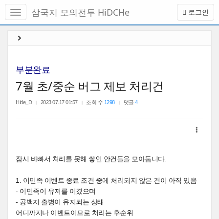
메
삼국지 모의전투 HiDCHe
로그인
뉴
토
글
본
하
문
기
바
로
부분완료
가
7월 초/중순 버그 제보 처리건
기
Hide_D
2023.07.17 01:57
조회 수
1298
댓글
4
잠시 바빠서 처리를 못해 쌓인 안건들을 모아둡니다.
1. 이민족 이벤트 종료 조건 중에 처리되지 않은 건이 아직 있음
- 이민족이 유저를 이겼으며
- 공백지 출병이 유지되는 상태
어디까지나 이벤트이므로 처리는 후순위