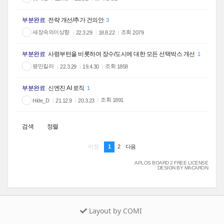
부분완료
전략 개선/추가 건의안
3
새장속의이상향
조회
2079
22.3.29
18.8.22
부분완료
사령부턴을 비롯하여 장수/도시에 대한 모든 선택박스 개선
1
평민킬러
조회
1858
22.3.29
19.4.30
부분완료
신엔진 AI 로직
1
조회
Hide_D
1891
21.12.9
20.3.23
검색
정렬
1
2
이전
다음
APLOS BOARD 2 FREE LICENSE
DESIGN BY MACARON
Layout by COMI