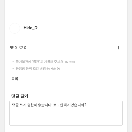
Hide_D
0
0
국가열전에 "종전"도 기록해 주세요.
(by 쿠마)
등용장 동작 조건 변경
(by Hide_D)
목록
댓글 달기