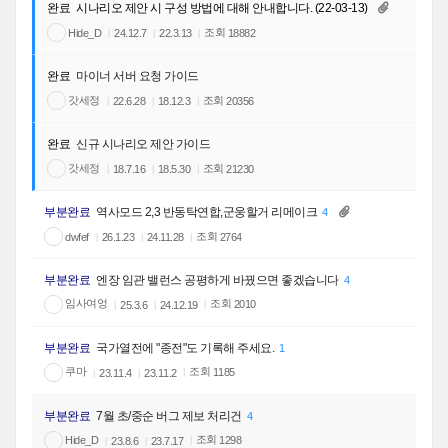
완료
시나리오 제안 시 구성 방법에 대해 안내합니다. (22-03-13)
조회
Hide_D
18882
24.12.7
22.3.13
완료
마이너 서버 요청 가이드
갓세정
조회
20356
22.6.28
18.12.3
완료
신규 시나리오 제안 가이드
갓세정
조회
21230
18.7.16
18.5.30
부분완료
역사모드 2,3 반동탁연합,군웅할거 리메이크
4
조회
dwfef
2764
26.1.23
24.11.28
부분완료
엔장 임관 밸런스 공평하게 바꿨으면 좋겠습니다
4
임사여엉
조회
2010
25.3.6
24.12.19
부분완료
국가열전에 "종전"도 기록해 주세요.
1
쿠마
조회
1185
23.11.4
23.11.2
부분완료
7월 초/중순 버그 제보 처리건
4
조회
Hide_D
1298
23.8.6
23.7.17