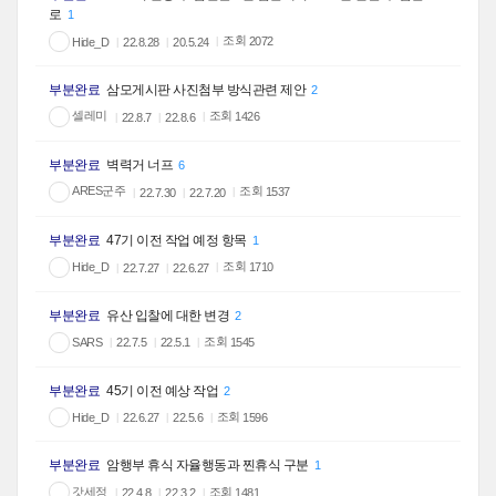
로
1
조회
Hide_D
2072
22.8.28
20.5.24
부분완료
삼모게시판 사진첨부 방식관련 제안
2
셀레미
조회
1426
22.8.7
22.8.6
부분완료
벽력거 너프
6
ARES군주
조회
1537
22.7.30
22.7.20
부분완료
47기 이전 작업 예정 항목
1
조회
Hide_D
1710
22.7.27
22.6.27
부분완료
유산 입찰에 대한 변경
2
조회
SARS
1545
22.7.5
22.5.1
부분완료
45기 이전 예상 작업
2
조회
Hide_D
1596
22.6.27
22.5.6
부분완료
암행부 휴식 자율행동과 찐휴식 구분
1
갓세정
조회
1481
22.4.8
22.3.2