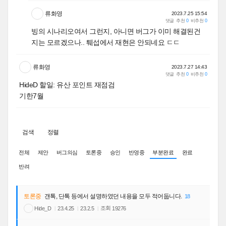
류화영
2023.7.25 15:54
댓글
추천
0
비추천
0
빙의 시나리오여서 그런지, 아니면 버그가 이미 해결된건
지는 모르겠으나.. 퉤섭에서 재현은 안되네요 ㄷㄷ
류화영
2023.7.27 14:43
댓글
추천
0
비추천
0
HideD 할일: 유산 포인트 재점검
기한7월
검색
정렬
전체
제안
버그의심
토론중
승인
반영중
부분완료
완료
반려
토론중
갠톡, 단톡 등에서 설명하였던 내용을 모두 적어둡니다.
18
조회
Hide_D
19276
23.4.25
23.2.5