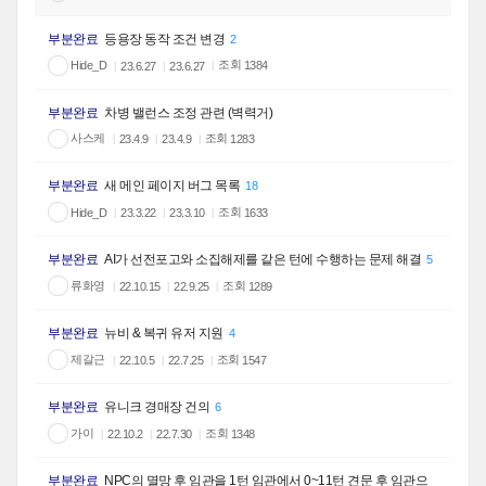
부분완료
등용장 동작 조건 변경
2
조회
Hide_D
1384
23.6.27
23.6.27
부분완료
차병 밸런스 조정 관련 (벽력거)
사스케
조회
1283
23.4.9
23.4.9
부분완료
새 메인 페이지 버그 목록
18
조회
Hide_D
1633
23.3.22
23.3.10
부분완료
AI가 선전포고와 소집해제를 같은 턴에 수행하는 문제 해결
5
류화영
조회
1289
22.10.15
22.9.25
부분완료
뉴비 & 복귀 유저 지원
4
제갈근
조회
1547
22.10.5
22.7.25
부분완료
유니크 경매장 건의
6
가이
조회
1348
22.10.2
22.7.30
부분완료
NPC의 멸망 후 임관을 1턴 임관에서 0~11턴 견문 후 임관으