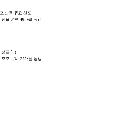
포 손책-유요 선포
 원술-손책 48개월 동맹
포.(...)
 조조-유비 24개월 동맹
맹