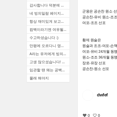
감사합니다 덕분에 천통했어요
군웅은 공손찬 원소 선
네 빙의일람 페이지에서 볼 수...
공손찬-유비 원소-조조
항상 재미있게 보고있습니다. ...
여포-조조 선포
컴백이라기엔 여유될때마다 랜...
수고하셨습니다 :)
황제 원술은
만평에 오르다니 영광입니다. ...
원술과 조조-여포-손책 선
여포-유비 24개월 동맹
A라는 유저에게 빙의하면 A(본...
원소-조조 36개월 동
고생 많으셨습니다! 늦은 시간...
장로-유장 선포
공손찬-원소 선포
임관할 땐 왜는 공백지였기 때...
몰래 해야지
dwfef
0
0