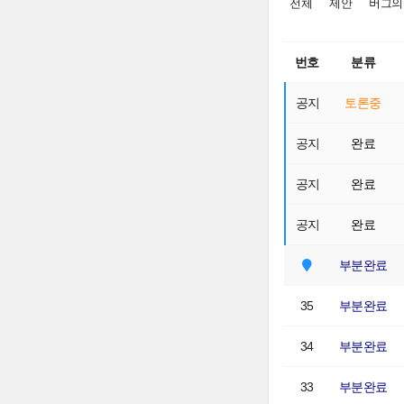
전체
제안
버그의
번호
분류
공지
토론중
공지
완료
공지
완료
공지
완료
부분완료
35
부분완료
34
부분완료
33
부분완료