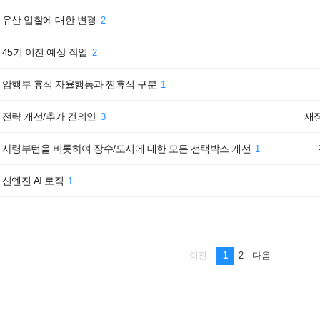
유산 입찰에 대한 변경
2
45기 이전 예상 작업
2
암행부 휴식 자율행동과 찐휴식 구분
1
전략 개선/추가 건의안
새
3
사령부턴을 비롯하여 장수/도시에 대한 모든 선택박스 개선
1
신엔진 AI 로직
1
1
2
이전
다음