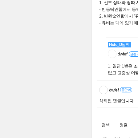
1. 선포 상태와 땅따
- 반동탁연합에서 동
2. 반원술연합에서 "
- 유비는 패에 있기 
Hide_D
님께
dwfef
글쓴
1. 일단 1번은
없고 고증상 어
dwfef
글쓴이
삭제된 댓글입니다.
검색
정렬