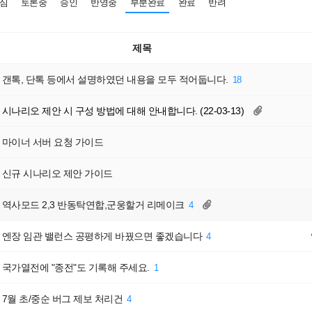
심
토론중
승인
반영중
부분완료
완료
반려
제목
갠톡, 단톡 등에서 설명하였던 내용을 모두 적어둡니다.
18
시나리오 제안 시 구성 방법에 대해 안내합니다. (22-03-13)
마이너 서버 요청 가이드
신규 시나리오 제안 가이드
역사모드 2,3 반동탁연합,군웅할거 리메이크
4
엔장 임관 밸런스 공평하게 바꿨으면 좋겠습니다
4
국가열전에 "종전"도 기록해 주세요.
1
7월 초/중순 버그 제보 처리건
4