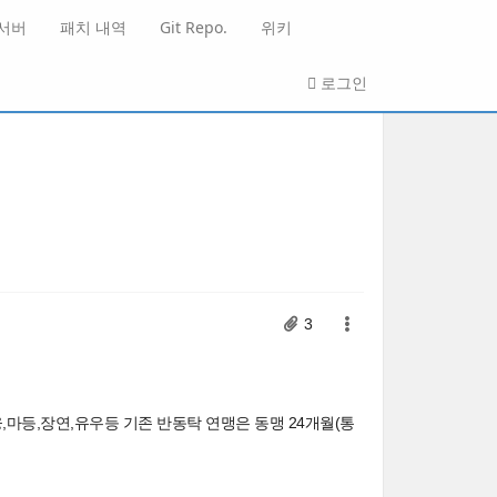
 서버
패치 내역
Git Repo.
위키
로그인
3
,마등,장연,유우등 기존 반동탁 연맹은 동맹 24개월(통