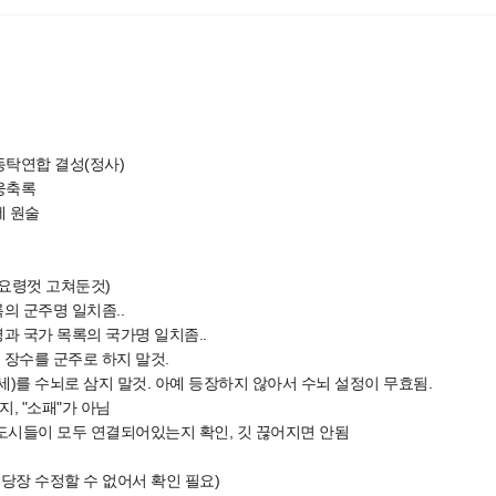
동탁연합 결성(정사)
웅축록
제 원술
 요령껏 고쳐둔것)
록의 군주명 일치좀..
명과 국가 목록의 국가명 일치좀..
 장수를 군주로 하지 말것.
14세)를 수뇌로 삼지 말것. 아예 등장하지 않아서 수뇌 설정이 무효됨.
이지, "소패"가 아님
 도시들이 모두 연결되어있는지 확인, 깃 끊어지면 안됨
 당장 수정할 수 없어서 확인 필요)