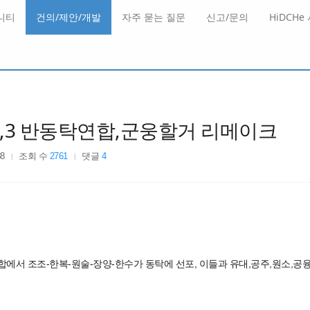
니티
건의/제안/개발
자주 묻는 질문
신고/문의
HiDCHe
2,3 반동탁연합,군웅할거 리메이크
38
조회 수
2761
댓글
4
에서 조조-한복-원술-장양-한수가 동탁에 선포, 이들과 유대,공주,원소,공융