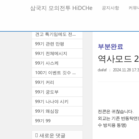
메
삼국지 모의전투 HiDCHe
공지사항
커뮤
뉴
토
글
본
새로운 글
하
문
기
견고 특기임에도 전투중 부상 ...
바
로
99기 관련 만평
부분완료
가
기
99기 전체메시지
역사모드 
99기 사스케
dwfef
2024.11.28 17:
100기 이벤트 깃수 안내(수정3)
99기 커리
99기 궁도부
99기 나나야 시키
99기 왜심장
전콘은 귀찮습니다.
외교는 기존 반동탁연합
99기 99
수 방지용 동맹)
새로운 댓글