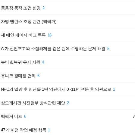
등용장 동작 조건 변경
2
차병 밸런스 조정 관련 (벽력거)
새 메인 페이지 버그 목록
18
AI가 선전포고와 소집해제를 같은 턴에 수행하는 문제 해결
5
뉴비 & 복귀 유저 지원
4
유니크 경매장 건의
6
NPC의 멸망 후 임관을 1턴 임관에서 0~11턴 견문 후 임관으로
1
삼모게시판 사진첨부 방식관련 제안
2
벽력거 너프
6
47기 이전 작업 예정 항목
1