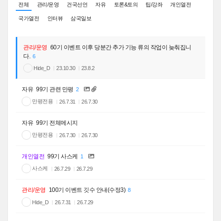
전체
관리/운영
건국선언
자유
토론&토의
팁/강좌
개인열전
국가열전
인터뷰
삼국일보
관리/운영
60기 이벤트 이후 당분간 추가 기능 류의 작업이 늦춰집니
다.
6
Hide_D
23.10.30
23.8.2
자유
99기 관련 만평
2
만평전용
26.7.31
26.7.30
자유
99기 전체메시지
만평전용
26.7.30
26.7.30
개인열전
99기 사스케
1
사스케
26.7.29
26.7.29
관리/운영
100기 이벤트 깃수 안내(수정3)
8
Hide_D
26.7.31
26.7.29