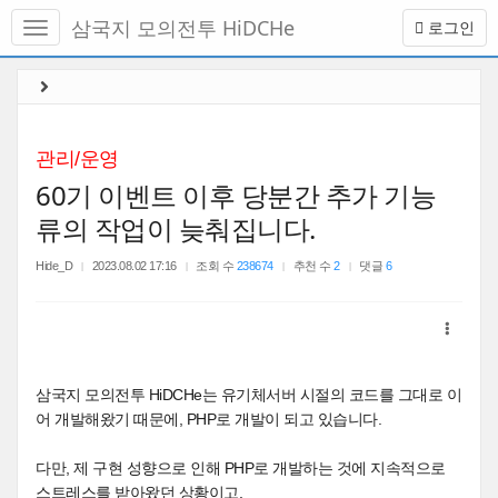
메
삼국지 모의전투 HiDCHe
로그인
뉴
토
글
본
하
문
기
바
로
관리/운영
가
60기 이벤트 이후 당분간 추가 기능
기
류의 작업이 늦춰집니다.
Hide_D
2023.08.02 17:16
조회 수
238674
추천 수
2
댓글
6
삼국지 모의전투 HiDCHe는 유기체서버 시절의 코드를 그대로 이
어 개발해왔기 때문에, PHP로 개발이 되고 있습니다.
다만, 제 구현 성향으로 인해 PHP로 개발하는 것에 지속적으로
스트레스를 받아왔던 상황이고,