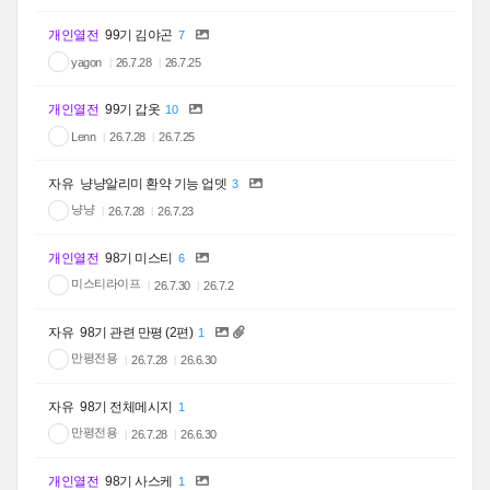
개인열전
99기 김야곤
7
yagon
26.7.28
26.7.25
개인열전
99기 갑옷
10
Lenn
26.7.28
26.7.25
자유
냥냥알리미 환약 기능 업뎃
3
냥냥
26.7.28
26.7.23
개인열전
98기 미스티
6
미스티라이프
26.7.30
26.7.2
자유
98기 관련 만평 (2편)
1
만평전용
26.7.28
26.6.30
자유
98기 전체메시지
1
만평전용
26.7.28
26.6.30
개인열전
98기 사스케
1