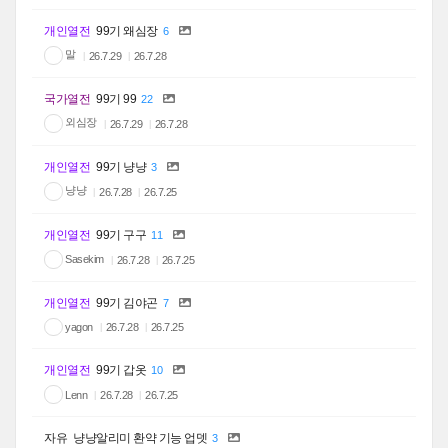
개인열전
99기 왜심장
6
말
26.7.29
26.7.28
국가열전
99기 99
22
외심장
26.7.29
26.7.28
개인열전
99기 냥냥
3
냥냥
26.7.28
26.7.25
개인열전
99기 구구
11
Sasekim
26.7.28
26.7.25
개인열전
99기 김야곤
7
yagon
26.7.28
26.7.25
개인열전
99기 갑옷
10
Lenn
26.7.28
26.7.25
자유
냥냥알리미 환약 기능 업뎃
3