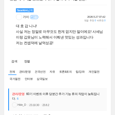
Sasekim
님께
가이
2026.5.27 07:42
글쓴이
댓글
추천
0
비추천
0
대 호 감 니나!
사실 저는 정말로 아무것도 한게 없지만 말이에요! 사세님
이랑 갑옷님이 노력해서 이뤄낸 멋있는 성과입니다
저는 컨셉덕에 날먹성공!
검색
정렬
전체
관리/운영
건국선언
자유
토론&토의
팁/강좌
개인열전
국가열전
인터뷰
삼국일보
관리/운영
60기 이벤트 이후 당분간 추가 기능 류의 작업이 늦춰집니
다.
6
Hide_D
23.10.30
23.8.2