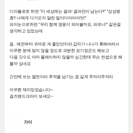
디아볼로로 하면 "이 세상에는 결과! 결과만이 남는다!!" "상성병
종!! 나에게 다가오지 말란 말이다아아아앗!"
파이논으로하면 "우리 함께 영웅이 되어볼까요, 파트너!" 같은걸
생각하고 있었는데
음.. 예전부터 귀여운 게 좋았던지라 갑자기 니나가 혹해버려서
아무튼 분에 맞지 않을 정도로 과분한 표기장군도 해보고
다음 깃수도 아마 플레이하지 않을까 싶긴한데 무슨 컨셉으로 해
볼까 싶네요
간만에 쓰는 열전이라 추억을 남기는 겸 길게 주저리주저리
아무튼 재미있었습니다~
걸즈밴드크라이 보세요~
가이