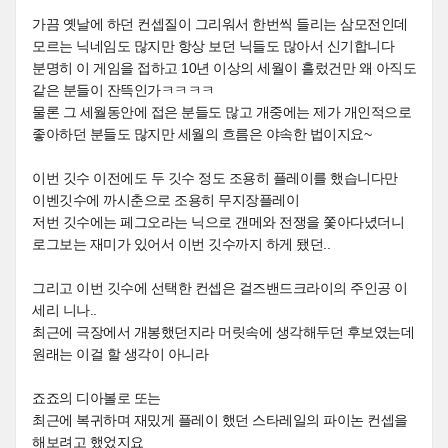
가끔 옛날에 하던 컨셉질이 그리워서 한번씩 들리는 삼모전인데
모르는 닉네임도 많지만 항상 보던 닉들도 많아서 신기합니다
분명히 이 게임을 접하고 10년 이상의 세월이 흘렀건만 왜 아직도
같은 분들이 잔뜩인가ㅋㅋㅋㅋ
물론 그 세월동안에 접은 분들도 많고 개중에는 제가 개인적으로
좋아하던 분들도 많지만 세월의 흐름은 야속한 법이지요~
이번 깃수 이전에도 두 깃수 정도 조용히 플레이를 했습니다만
이벤깃수에 까시춘으로 조용히 무지장플레이
저번 깃수에는 페그오라는 닉으로 갠메와 전쟁을 쫓아다녔더니
로그보는 재미가 있어서 이번 깃수까지 하게 됐던..
그리고 이번 깃수에 선택한 컨셉은 걸즈밴드크라이의 주인공 이
세리 니나..
최근에 극장에서 개봉했던지라 머릿속에 생각해두던 후보였는데
원래는 이걸 할 생각이 아니라
죠죠의 디아볼로 또는
최근에 복귀하며 재밌게 플레이 했던 스타레일의 파이논 컨셉을
해보려고 했었지요