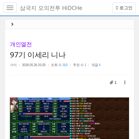
메
삼국지 모의전투 HiDCHe
로그인
뉴
토
글
본
하
문
기
바
로
개인열전
가
97기 이세리 니나
기
가이
2026.05.26 20:25
조회 수
315
추천 수
1
댓글
4
1