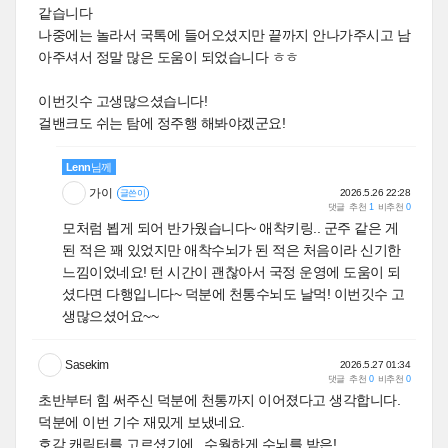
같습니다
나중에는 놀라서 국톡에 들어오셨지만 끝까지 안나가주시고 남
아주셔서 정말 많은 도움이 되었습니다 ㅎㅎ
이번깃수 고생많으셨습니다!
걸밴크도 쉬는 탐에 정주행 해봐야겠군요!
Lenn
님께
가이
2026.5.26 22:28
글쓴이
댓글
추천
1
비추천
0
모처럼 뵙게 되어 반가웠습니다~ 애착키링.. 군주 같은 게
된 적은 꽤 있었지만 애착수뇌가 된 적은 처음이라 신기한
느낌이었네요! 턴 시간이 괜찮아서 국정 운영에 도움이 되
셨다면 다행입니다~ 덕분에 천통수뇌도 날먹! 이번깃수 고
생많으셨어요~~
Sasekim
2026.5.27 01:34
댓글
추천
0
비추천
0
초반부터 힘 써주신 덕분에 천통까지 이어졌다고 생각합니다.
덕분에 이번 기수 재밌게 보냈네요.
호감 캐릭터를 고르셨기에.. 수월하게 수뇌를 받은!