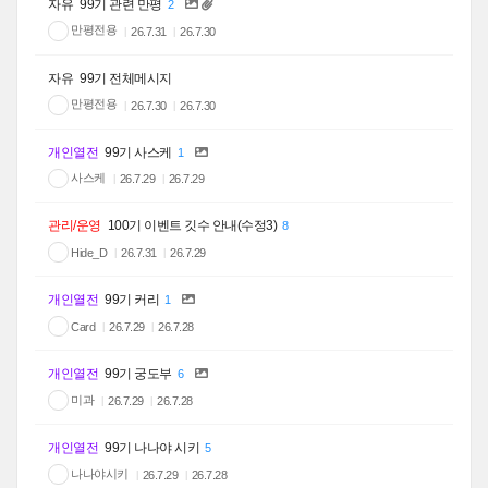
자유
99기 관련 만평
2
만평전용
26.7.31
26.7.30
자유
99기 전체메시지
만평전용
26.7.30
26.7.30
개인열전
99기 사스케
1
사스케
26.7.29
26.7.29
관리/운영
100기 이벤트 깃수 안내(수정3)
8
Hide_D
26.7.31
26.7.29
개인열전
99기 커리
1
Card
26.7.29
26.7.28
개인열전
99기 궁도부
6
미과
26.7.29
26.7.28
개인열전
99기 나나야 시키
5
나나야시키
26.7.29
26.7.28