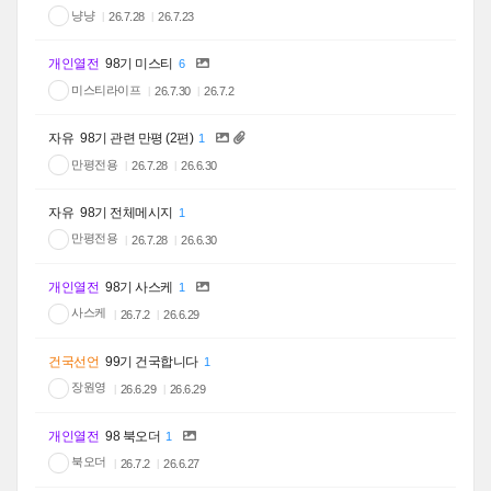
냥냥
26.7.28
26.7.23
개인열전
98기 미스티
6
미스티라이프
26.7.30
26.7.2
자유
98기 관련 만평 (2편)
1
만평전용
26.7.28
26.6.30
자유
98기 전체메시지
1
만평전용
26.7.28
26.6.30
개인열전
98기 사스케
1
사스케
26.7.2
26.6.29
건국선언
99기 건국합니다
1
장원영
26.6.29
26.6.29
개인열전
98 북오더
1
북오더
26.7.2
26.6.27