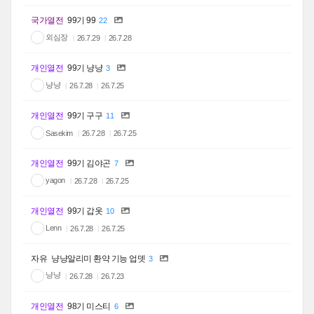
국가열전
99기 99
22
외심장
26.7.29
26.7.28
개인열전
99기 냥냥
3
냥냥
26.7.28
26.7.25
개인열전
99기 구구
11
Sasekim
26.7.28
26.7.25
개인열전
99기 김야곤
7
yagon
26.7.28
26.7.25
개인열전
99기 갑옷
10
Lenn
26.7.28
26.7.25
자유
냥냥알리미 환약 기능 업뎃
3
냥냥
26.7.28
26.7.23
개인열전
98기 미스티
6