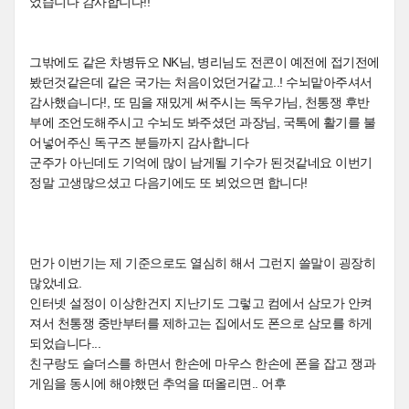
었습니다 감사합니다!!
그밖에도 같은 차병듀오 NK님, 병리님도 전콘이 예전에 접기전에
봤던것같은데 같은 국가는 처음이었던거같고..! 수뇌맡아주셔서
감사했습니다!, 또 밈을 재밌게 써주시는 독우가님, 천통쟁 후반
부에 조언도해주시고 수뇌도 봐주셨던 과장님, 국톡에 활기를 불
어넣어주신 독구즈 분들까지 감사합니다
군주가 아닌데도 기억에 많이 남게될 기수가 된것같네요 이번기
정말 고생많으셨고 다음기에도 또 뵈었으면 합니다!
먼가 이번기는 제 기준으로도 열심히 해서 그런지 쓸말이 굉장히
많았네요.
인터넷 설정이 이상한건지 지난기도 그렇고 컴에서 삼모가 안켜
져서 천통쟁 중반부터를 제하고는 집에서도 폰으로 삼모를 하게
되었습니다...
친구랑도 슬더스를 하면서 한손에 마우스 한손에 폰을 잡고 쟁과
게임을 동시에 해야했던 추억을 떠올리면.. 어후