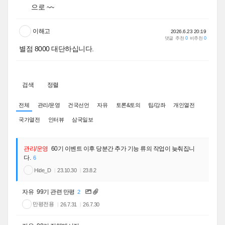
으로 ~~
이해고
2026.6.23 20:19
댓글
추천
0
비추천
0
별점 8000 대단하십니다.
검색
정렬
전체
관리/운영
건국선언
자유
토론&토의
팁/강좌
개인열전
국가열전
인터뷰
삼국일보
관리/운영
60기 이벤트 이후 당분간 추가 기능 류의 작업이 늦춰집니
다.
6
Hide_D
23.10.30
23.8.2
자유
99기 관련 만평
2
만평전용
26.7.31
26.7.30