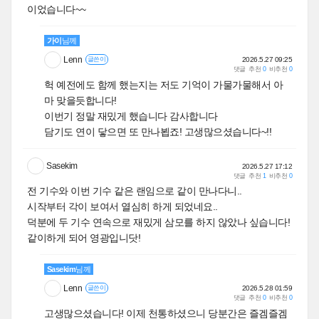
이었습니다~~
가이
님께
Lenn
2026.5.27 09:25
글쓴이
댓글
추천
0
비추천
0
헉 예전에도 함께 했는지는 저도 기억이 가물가물해서 아
마 맞을듯합니다!
이번기 정말 재밌게 했습니다 감사합니다
담기도 연이 닿으면 또 만나뵙죠! 고생많으셨습니다~!!
Sasekim
2026.5.27 17:12
댓글
추천
1
비추천
0
전 기수와 이번 기수 같은 랜임으로 같이 만나다니..
시작부터 각이 보여서 열심히 하게 되었네요..
덕분에 두 기수 연속으로 재밌게 삼모를 하지 않았나 싶습니다!
같이하게 되어 영광입니닷!
Sasekim
님께
Lenn
2026.5.28 01:59
글쓴이
댓글
추천
0
비추천
0
고생많으셨습니다! 이제 천통하셨으니 당분간은 즐겜즐겜