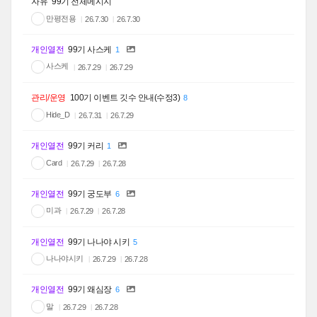
자유
99기 전체메시지
만평전용
26.7.30
26.7.30
개인열전
99기 사스케
1
사스케
26.7.29
26.7.29
관리/운영
100기 이벤트 깃수 안내(수정3)
8
Hide_D
26.7.31
26.7.29
개인열전
99기 커리
1
Card
26.7.29
26.7.28
개인열전
99기 궁도부
6
미과
26.7.29
26.7.28
개인열전
99기 나나야 시키
5
나나야시키
26.7.29
26.7.28
개인열전
99기 왜심장
6
말
26.7.29
26.7.28