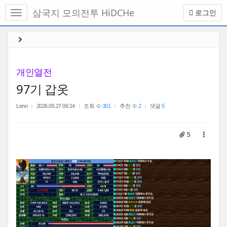
메
삼국지 모의전투 HiDCHe
로그인
뉴
토
글
본
하
문
기
바
로
개인열전
가
97기 갑옷
기
Lenn
2026.05.27 06:14
조회 수
301
추천 수
2
댓글
5
5