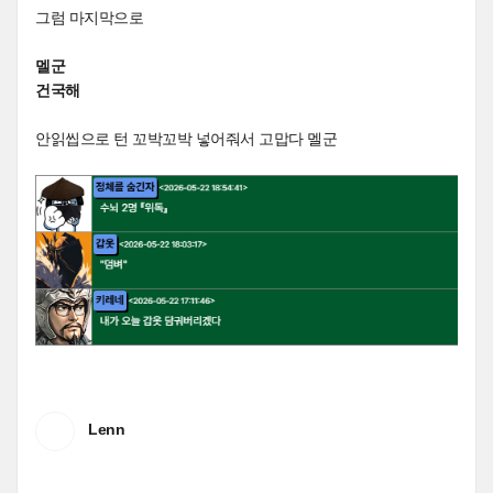
그럼 마지막으로
멜군
건국해
안읽씹으로 턴 꼬박꼬박 넣어줘서 고맙다 멜군
Lenn