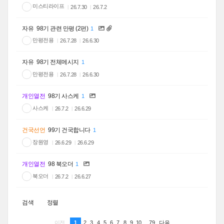
미스티라이프
26.7.30
26.7.2
자유
98기 관련 만평 (2편)
1
만평전용
26.7.28
26.6.30
자유
98기 전체메시지
1
만평전용
26.7.28
26.6.30
개인열전
98기 사스케
1
사스케
26.7.2
26.6.29
건국선언
99기 건국합니다
1
장원영
26.6.29
26.6.29
개인열전
98 북오더
1
북오더
26.7.2
26.6.27
검색
정렬
1
2
3
4
5
6
7
8
9
10
...
79
이전
다음